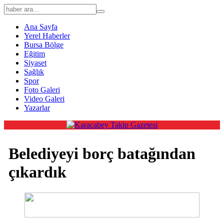
Ana Sayfa
Yerel Haberler
Bursa Bölge
Eğitim
Siyaset
Sağlık
Spor
Foto Galeri
Video Galeri
Yazarlar
Belediyeyi borç batağından
çıkardık