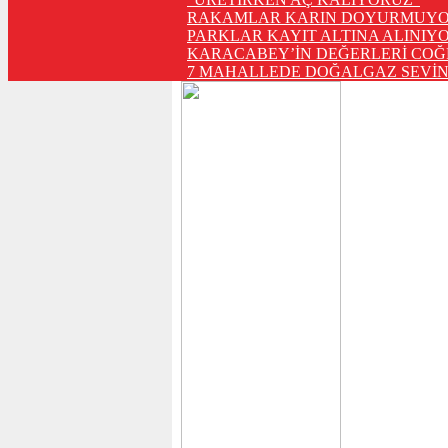
RAKAMLAR KARIN DOYURMUYO
PARKLAR KAYIT ALTINA ALINIYO
KARACABEY’İN DEĞERLERİ COĞ
7 MAHALLEDE DOĞALGAZ SEVİN