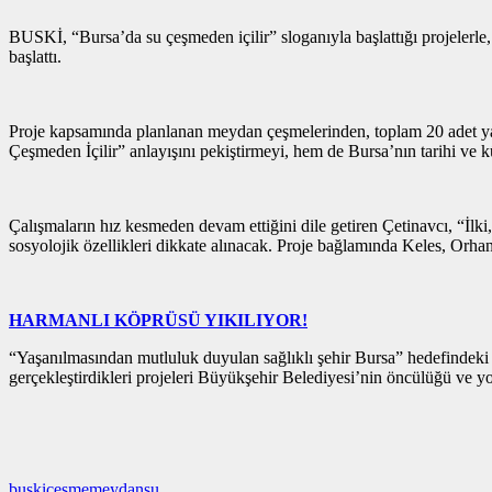
BUSKİ, “Bursa’da su çeşmeden içilir” sloganıyla başlattığı projelerle,
başlattı.
Proje kapsamında planlanan meydan çeşmelerinden, toplam 20 adet y
Çeşmeden İçilir” anlayışını pekiştirmeyi, hem de Bursa’nın tarihi ve 
Çalışmaların hız kesmeden devam ettiğini dile getiren Çetinavcı, “İlki
sosyolojik özellikleri dikkate alınacak. Proje bağlamında Keles, Orha
HARMANLI KÖPRÜSÜ YIKILIYOR!
“Yaşanılmasından mutluluk duyulan sağlıklı şehir Bursa” hedefindeki
gerçekleştirdikleri projeleri Büyükşehir Belediyesi’nin öncülüğü ve yol
buski
çeşme
meydan
su