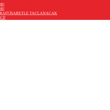
R!
R!
RAFİ İŞARETLE TAÇLANACAK
Cİ!