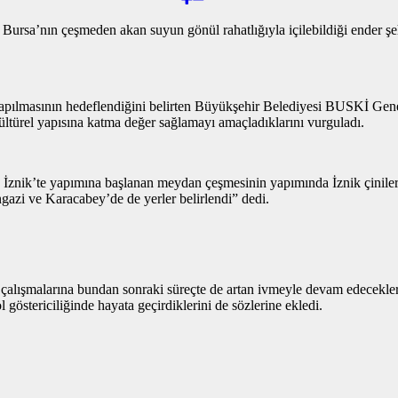
 Bursa’nın çeşmeden akan suyun gönül rahatlığıyla içilebildiği ender şeh
apılmasının hedeflendiğini belirten Büyükşehir Belediyesi BUSKİ Gen
kültürel yapısına katma değer sağlamayı amaçladıklarını vurguladı.
, İznik’te yapımına başlanan meydan çeşmesinin yapımında İznik çinileri 
ngazi ve Karacabey’de de yerler belirlendi” dedi.
 çalışmalarına bundan sonraki süreçte de artan ivmeyle devam edecekl
 göstericiliğinde hayata geçirdiklerini de sözlerine ekledi.