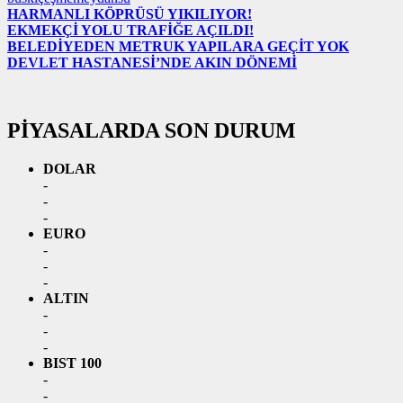
HARMANLI KÖPRÜSÜ YIKILIYOR!
EKMEKÇİ YOLU TRAFİĞE AÇILDI!
BELEDİYEDEN METRUK YAPILARA GEÇİT YOK
DEVLET HASTANESİ’NDE AKIN DÖNEMİ
PİYASALARDA SON DURUM
DOLAR
-
-
-
EURO
-
-
-
ALTIN
-
-
-
BIST 100
-
-