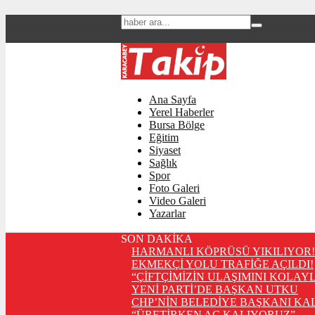
Ana Sayfa
Yerel Haberler
Bursa Bölge
Eğitim
Siyaset
Sağlık
Spor
Foto Galeri
Video Galeri
Yazarlar
SON DAKİKA
HARMANLI KÖPRÜSÜ YIKILIYOR!
EKMEKÇİ YOLU TRAFİĞE AÇILDI!
“ÇİFTÇİMİZİN ULAŞIMINI KOLAY
YENİ PARTİ’DE BAŞKAN UTKU
CHP’NİN BELEDİYE BAŞKANI KA
“ÜRETİRKEN AÇ KALIYORUZ”