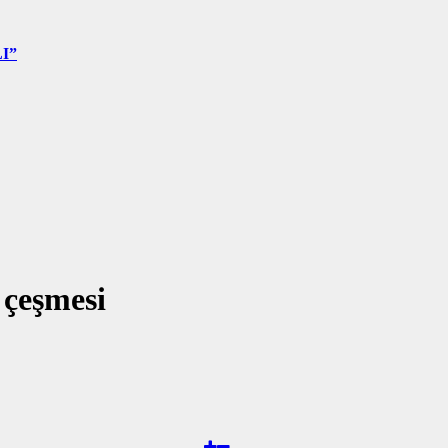
I”
çeşmesi