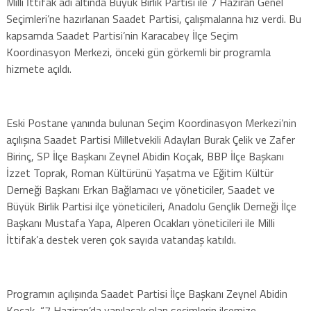
Milli İttifak adı altında Büyük Birlik Partisi ile 7 Haziran Genel
Seçimleri’ne hazırlanan Saadet Partisi, çalışmalarına hız verdi. Bu
kapsamda Saadet Partisi’nin Karacabey İlçe Seçim
Koordinasyon Merkezi, önceki gün görkemli bir programla
hizmete açıldı.
Eski Postane yanında bulunan Seçim Koordinasyon Merkezi’nin
açılışına Saadet Partisi Milletvekili Adayları Burak Çelik ve Zafer
Birinç, SP İlçe Başkanı Zeynel Abidin Koçak, BBP İlçe Başkanı
İzzet Toprak, Roman Kültürünü Yaşatma ve Eğitim Kültür
Derneği Başkanı Erkan Bağlamacı ve yöneticiler, Saadet ve
Büyük Birlik Partisi ilçe yöneticileri, Anadolu Gençlik Derneği İlçe
Başkanı Mustafa Yapa, Alperen Ocakları yöneticileri ile Milli
İttifak’a destek veren çok sayıda vatandaş katıldı.
Programın açılışında Saadet Partisi İlçe Başkanı Zeynel Abidin
Koçak, “7 Haziran’da yapılacak olan seçimlerin ilçemize,