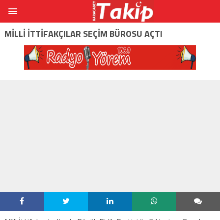
MILLI İTTIFAKÇILAR SEÇIM BÜROSU AÇTI