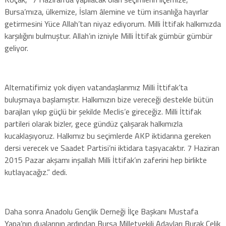
Bursa’mıza, ülkemize, İslam âlemine ve tüm insanlığa hayırlar
getirmesini Yüce Allah’tan niyaz ediyorum. Milli İttifak halkımızda
karşılığını bulmuştur. Allah’ın izniyle Milli İttifak gümbür gümbür
geliyor.
Alternatifimiz yok diyen vatandaşlarımız Milli İttifak’ta
buluşmaya başlamıştır. Halkımızın bize vereceği destekle bütün
barajları yıkıp güçlü bir şekilde Meclis’e gireceğiz. Milli İttifak
partileri olarak bizler, gece gündüz çalışarak halkımızla
kucaklaşıyoruz. Halkımız bu seçimlerde AKP iktidarına gereken
dersi verecek ve Saadet Partisi’ni iktidara taşıyacaktır. 7 Haziran
2015 Pazar akşamı inşallah Milli İttifak’ın zaferini hep birlikte
kutlayacağız.” dedi.
Daha sonra Anadolu Gençlik Derneği İlçe Başkanı Mustafa
Yapa’nın dualarının ardından Bursa Milletvekili Adayları Burak Çelik