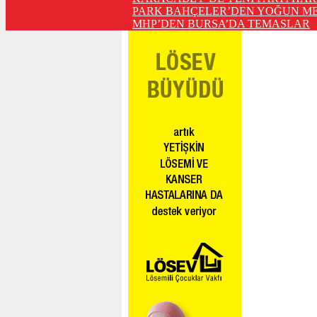
PARK BAHÇELER’DEN YOĞUN ME
MHP’DEN BURSA’DA TEMASLAR