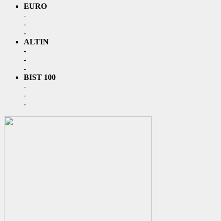
EURO
-
-
-
ALTIN
-
-
-
BIST 100
-
-
-