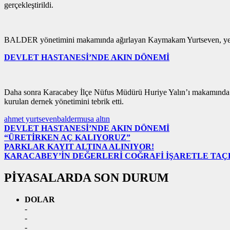
gerçekleştirildi.
BALDER yönetimini makamında ağırlayan Kaymakam Yurtseven, yeni k
DEVLET HASTANESİ’NDE AKIN DÖNEMİ
Daha sonra Karacabey İlçe Nüfus Müdürü Huriye Yalın’ı makamında ziy
kurulan dernek yönetimini tebrik etti.
ahmet yurtseven
balder
musa altın
DEVLET HASTANESİ’NDE AKIN DÖNEMİ
“ÜRETİRKEN AÇ KALIYORUZ”
PARKLAR KAYIT ALTINA ALINIYOR!
KARACABEY’İN DEĞERLERİ COĞRAFİ İŞARETLE TA
PİYASALARDA SON DURUM
DOLAR
-
-
-