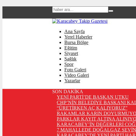
Ana Sayfa
Yerel Haberler
Bursa Bölge
Eğitim
Siyaset
Sağlık
Spor
Foto Galeri
Video Galeri
Yazarlar
SON DAKİKA
YENİ PARTİ’DE BAŞKAN UTKU
CHP’NİN BELEDİYE BAŞKANI KA
“ÜRETİRKEN AÇ KALIYORUZ”
RAKAMLAR KARIN DOYURMUYO
PARKLAR KAYIT ALTINA ALINIYO
KARACABEY’İN DEĞERLERİ COĞ
7 MAHALLEDE DOĞALGAZ SEVİN
KARACABEY’DE YENİ PARTİ HA