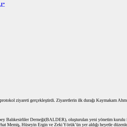
I”
 protokol ziyareti gerçekleştirdi. Ziyaretlerin ilk durağı Kaymakam Ahm
bey Balıkesirliler Derneği(BALDER), oluşturulan yeni yönetim kurulu il
at Memiş, Hüseyin Ergin ve Zeki Yörük’ün yer aldığı heyetle düzenl