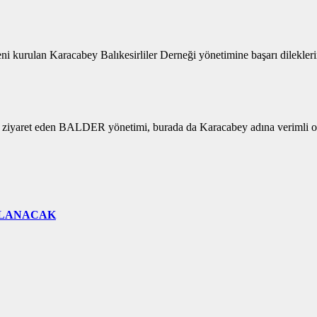
urulan Karacabey Balıkesirliler Derneği yönetimine başarı dilekler
aret eden BALDER yönetimi, burada da Karacabey adına verimli olacakl
ÇLANACAK