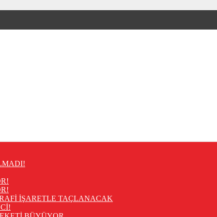
LMADI!
R!
R!
RAFİ İŞARETLE TAÇLANACAK
Cİ!
REKETİ BÜYÜYOR