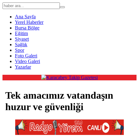
Ana Sayfa
Yerel Haberler
Bursa Bölge
Eğitim
Siyaset
Sağlık
Spor
Foto Galeri
Video Galeri
Yazarlar
Tek amacımız vatandaşın
huzur ve güvenliği