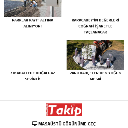
PARKLAR KAYIT ALTINA
KARACABEY’İN DEĞERLERİ
ALINIYOR!
COĞRAFİ İŞARETLE
TAÇLANACAK
7 MAHALLEDE DOĞALGAZ
PARK BAHÇELER’DEN YOĞUN
SEVİNCİ!
MESAİ
MASAÜSTÜ GÖRÜNÜME GEÇ