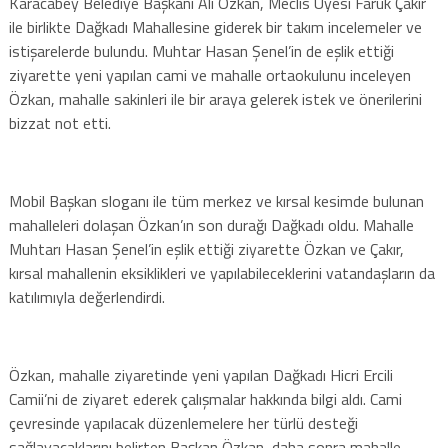
Karacabey Belediye Başkanı Ali Özkan, Meclis Üyesi Faruk Çakır
ile birlikte Dağkadı Mahallesine giderek bir takım incelemeler ve
istişarelerde bulundu. Muhtar Hasan Şenel’in de eşlik ettiği
ziyarette yeni yapılan cami ve mahalle ortaokulunu inceleyen
Özkan, mahalle sakinleri ile bir araya gelerek istek ve önerilerini
bizzat not etti.
Mobil Başkan sloganı ile tüm merkez ve kırsal kesimde bulunan
mahalleleri dolaşan Özkan’ın son durağı Dağkadı oldu. Mahalle
Muhtarı Hasan Şenel’in eşlik ettiği ziyarette Özkan ve Çakır,
kırsal mahallenin eksiklikleri ve yapılabileceklerini vatandaşların da
katılımıyla değerlendirdi.
Özkan, mahalle ziyaretinde yeni yapılan Dağkadı Hicri Ercili
Camii’ni de ziyaret ederek çalışmalar hakkında bilgi aldı. Cami
çevresinde yapılacak düzenlemelere her türlü desteği
sağlayacaklarını belirten Başkan Özkan, daha sonra mahalle