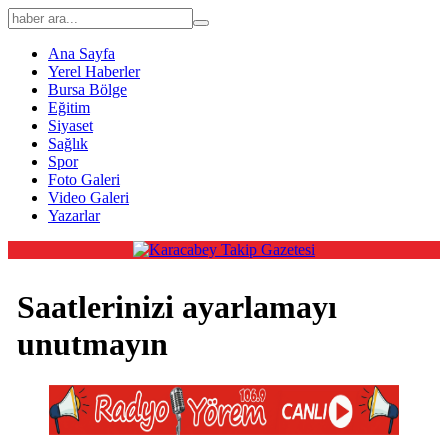
Ana Sayfa
Yerel Haberler
Bursa Bölge
Eğitim
Siyaset
Sağlık
Spor
Foto Galeri
Video Galeri
Yazarlar
Saatlerinizi ayarlamayı
unutmayın