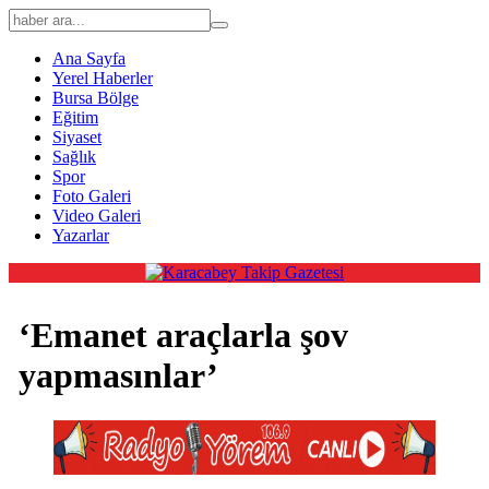
Ana Sayfa
Yerel Haberler
Bursa Bölge
Eğitim
Siyaset
Sağlık
Spor
Foto Galeri
Video Galeri
Yazarlar
‘Emanet araçlarla şov
yapmasınlar’