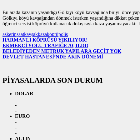
Bu arada kazanın yaşandığı Gölkıyı köyü kavşağında bir yıl önce yap
Gölkıyı köyü kavşağından dönmek isterken yaşandığına dikkat çeken v
öğrenci servisi köprüyü kullanacak dolayısıyla kaza yaşanmayacaktı.
asker
inşaat
kavşak
kaza
köprü
polis
HARMANLI KÖPRÜSÜ YIKILIYOR!
EKMEKÇİ YOLU TRAFİĞE AÇILDI!
BELEDİYEDEN METRUK YAPILARA GEÇİT YOK
DEVLET HASTANESİ’NDE AKIN DÖNEMİ
PİYASALARDA SON DURUM
DOLAR
-
-
-
EURO
-
-
-
ALTIN