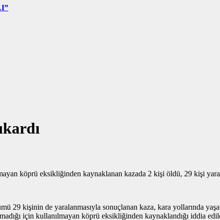
I”
ıkardı
mayan köprü eksikliğinden kaynaklanan kazada 2 kişi öldü, 29 kişi yara
mü 29 kişinin de yaralanmasıyla sonuçlanan kaza, kara yollarında yaşa
madığı için kullanılmayan köprü eksikliğinden kaynaklandığı iddia edil