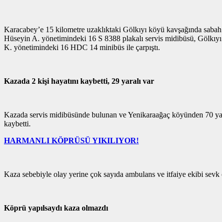
Karacabey’e 15 kilometre uzaklıktaki Gölkıyı köyü kavşağında sabah 07
Hüseyin A. yönetimindeki 16 S 8388 plakalı servis midibüsü, Gölkıyı
K. yönetimindeki 16 HDC 14 minibüs ile çarpıştı.
Kazada 2 kişi hayatını kaybetti, 29 yaralı var
Kazada servis midibüsünde bulunan ve Yenikaraağaç köyünden 70 yaşla
kaybetti.
HARMANLI KÖPRÜSÜ YIKILIYOR!
Kaza sebebiyle olay yerine çok sayıda ambulans ve itfaiye ekibi sevk e
Köprü yapılsaydı kaza olmazdı