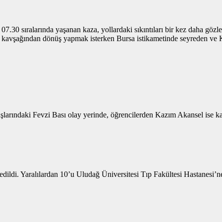
.30 sıralarında yaşanan kaza, yollardaki sıkıntıları bir kez daha gözle
 kavşağından dönüş yapmak isterken Bursa istikametinde seyreden ve K
rındaki Fevzi Bası olay yerinde, öğrencilerden Kazım Akansel ise kald
dildi. Yaralılardan 10’u Uludağ Üniversitesi Tıp Fakültesi Hastanesi’ne