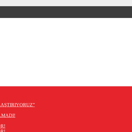
LAŞTIRIYORUZ”
LMADI!
R!
R!