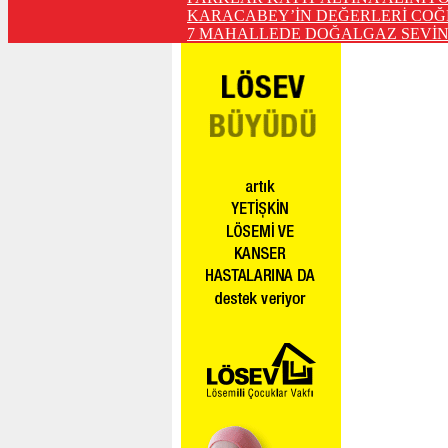
KARACABEY’İN DEĞERLERİ COĞ
7 MAHALLEDE DOĞALGAZ SEVİN