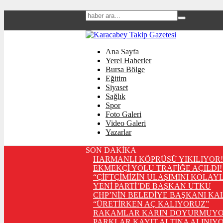
Ana Sayfa
Yerel Haberler
Bursa Bölge
Eğitim
Siyaset
Sağlık
Spor
Foto Galeri
Video Galeri
Yazarlar
SON DAKİKA
HARMANLI KÖPRÜSÜ YIKILIYOR!
EKMEKÇİ YOLU TRAFİĞE AÇILDI!
“ÇİFTÇİMİZİN ULAŞIMINI KOLAY
YENİ PARTİ’DE BAŞKAN UTKU
CHP’NİN BELEDİYE BAŞKANI KA
“ÜRETİRKEN AÇ KALIYORUZ”
RAKAMLAR KARIN DOYURMUYO
PARKLAR KAYIT ALTINA ALINIYO