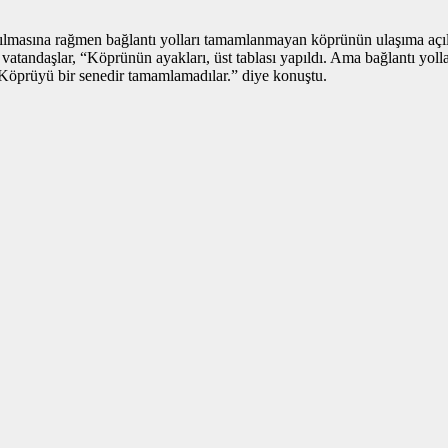
ılmasına rağmen bağlantı yolları tamamlanmayan köprünün ulaşıma açıl
atandaşlar, “Köprünün ayakları, üst tablası yapıldı. Ama bağlantı yo
 Köprüyü bir senedir tamamlamadılar.” diye konuştu.