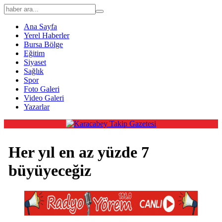
Ana Sayfa
Yerel Haberler
Bursa Bölge
Eğitim
Siyaset
Sağlık
Spor
Foto Galeri
Video Galeri
Yazarlar
Her yıl en az yüzde 7
büyüyeceğiz