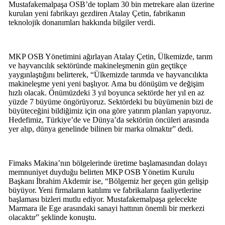
Mustafakemalpaşa OSB’de toplam 30 bin metrekare alan üzerine
kurulan yeni fabrikayı gezdiren Atalay Çetin, fabrikanın
teknolojik donanımları hakkında bilgiler verdi.
MKP OSB Yönetimini ağırlayan Atalay Çetin, Ülkemizde, tarım
ve hayvancılık sektöründe makineleşmenin gün geçtikçe
yaygınlaştığını belirterek, “Ülkemizde tarımda ve hayvancılıkta
makineleşme yeni yeni başlıyor. Ama bu dönüşüm ve değişim
hızlı olacak. Önümüzdeki 3 yıl boyunca sektörde her yıl en az
yüzde 7 büyüme öngörüyoruz. Sektördeki bu büyümenin bizi de
büyüteceğini bildiğimiz için ona göre yatırım planları yapıyoruz.
Hedefimiz, Türkiye’de ve Dünya’da sektörün öncüleri arasında
yer alıp, dünya genelinde bilinen bir marka olmaktır” dedi.
Fimaks Makina’nın bölgelerinde üretime başlamasından dolayı
memnuniyet duyduğu belirten MKP OSB Yönetim Kurulu
Başkanı İbrahim Akdemir ise, “Bölgemiz her geçen gün gelişip
büyüyor. Yeni firmaların katılımı ve fabrikaların faaliyetlerine
başlaması bizleri mutlu ediyor. Mustafakemalpaşa gelecekte
Marmara ile Ege arasındaki sanayi hattının önemli bir merkezi
olacaktır” şeklinde konuştu.