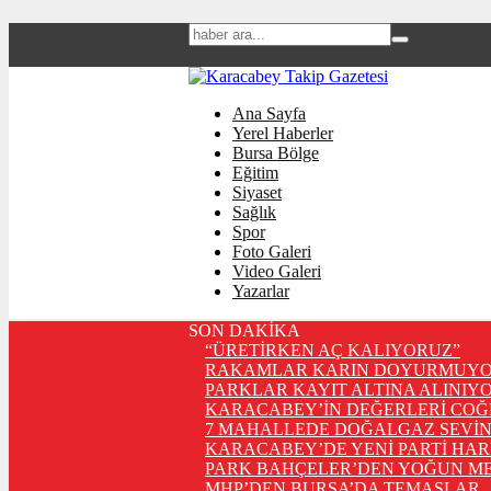
Ana Sayfa
Yerel Haberler
Bursa Bölge
Eğitim
Siyaset
Sağlık
Spor
Foto Galeri
Video Galeri
Yazarlar
SON DAKİKA
“ÜRETİRKEN AÇ KALIYORUZ”
RAKAMLAR KARIN DOYURMUYO
PARKLAR KAYIT ALTINA ALINIYO
KARACABEY’İN DEĞERLERİ COĞ
7 MAHALLEDE DOĞALGAZ SEVİN
KARACABEY’DE YENİ PARTİ HA
PARK BAHÇELER’DEN YOĞUN ME
MHP’DEN BURSA’DA TEMASLAR