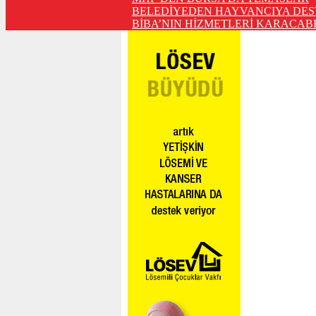
BELEDİYEDEN HAYVANCIYA DES
BİBA’NIN HİZMETLERİ KARACABE