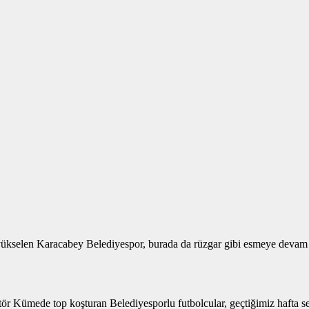
len Karacabey Belediyespor, burada da rüzgar gibi esmeye devam ediy
tör Kümede top koşturan Belediyesporlu futbolcular, geçtiğimiz hafta s