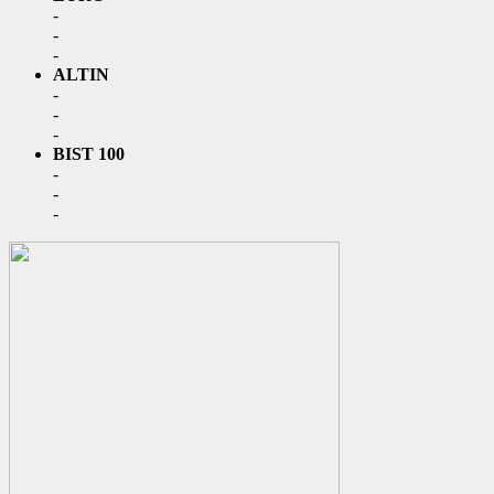
-
-
-
ALTIN
-
-
-
BIST 100
-
-
-