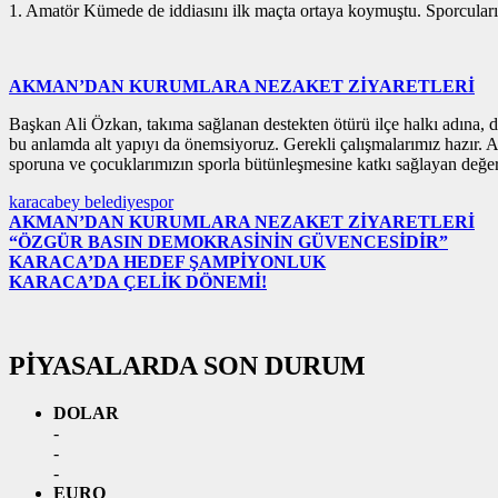
1. Amatör Kümede de iddiasını ilk maçta ortaya koymuştu. Sporcuların
AKMAN’DAN KURUMLARA NEZAKET ZİYARETLERİ
Başkan Ali Özkan, takıma sağlanan destekten ötürü ilçe halkı adına, du
bu anlamda alt yapıyı da önemsiyoruz. Gerekli çalışmalarımız hazır. A
sporuna ve çocuklarımızın sporla bütünleşmesine katkı sağlayan değerl
karacabey belediyespor
AKMAN’DAN KURUMLARA NEZAKET ZİYARETLERİ
“ÖZGÜR BASIN DEMOKRASİNİN GÜVENCESİDİR”
KARACA’DA HEDEF ŞAMPİYONLUK
KARACA’DA ÇELİK DÖNEMİ!
PİYASALARDA SON DURUM
DOLAR
-
-
-
EURO