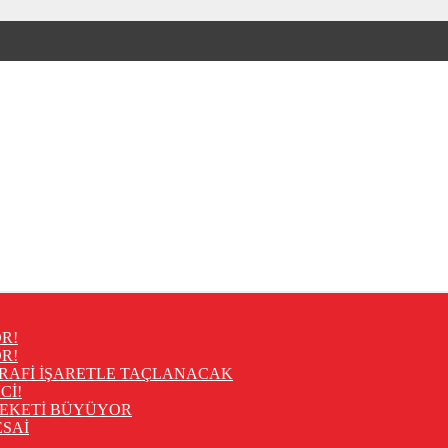
R!
R!
RAFİ İŞARETLE TAÇLANACAK
Cİ!
REKETİ BÜYÜYOR
SAİ