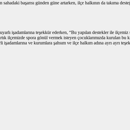
 sahadaki başarısı günden güne artarken, ilçe halkının da takıma dest
yarlı işadamlarına teşekkür ederken, “Bu yapılan destekler ile ilçemiz 
rtık ilçemizde spora gönül vermek isteyen çocuklarımızda kurulan bu ku
i işadamlarına ve kurumlara şahsım ve ilçe halkım adına ayrı ayrı teşek