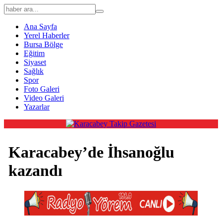
Ana Sayfa
Yerel Haberler
Bursa Bölge
Eğitim
Siyaset
Sağlık
Spor
Foto Galeri
Video Galeri
Yazarlar
Karacabey’de İhsanoğlu
kazandı