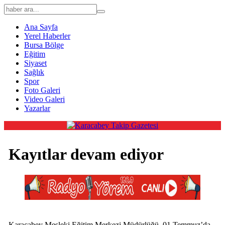
Ana Sayfa
Yerel Haberler
Bursa Bölge
Eğitim
Siyaset
Sağlık
Spor
Foto Galeri
Video Galeri
Yazarlar
Kayıtlar devam ediyor
Karacabey Mesleki Eğitim Merkezi Müdürlüğü, 01 Temmuz’da