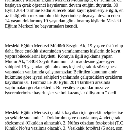
başlayan çırak öğrenci kayıtlarının devam ettiğini duyurdu. 30
Eylül 2014 tarihine kadar sürecek olan kayıt işlemleriyle ilgili, en
az ilköğretim mezunu olup bir işyerinde çalışmaya devam eden
14 yaşını doldurmuş 19 yaşından gün almamış kişilerin Mesleki
Eğitim Merkezi’ne başvurmaları istendi.
Mesleki Eğitim Merkezi Müdürü Sezgin Ak, 19 yaş ve üstü olup
daha önce çıraklık sisteminden yararlanmamış kişilerin de kayıt
yaptırabileceklerini kaydetti. Konuyla ilgili açıklama yapan
Müdür Ak, “3308 Sayılı Kanunun 13. maddesine göre işyeri
sahipleri 19 yaşından gün almamış kişileri çıraklık sözleşmesi
yapmadan yanlarında çalıştıramazlar. Belirtilen kanunun amir
hükmüne göre işyeri sahipleri yanlarında çalıştırdıkları çırakların
kayıtlarını 01 Temmuz ile 30 Eylül 2014 tarihleri arasında
yaptırmaları gerekmektedir. Bu vesileyle çıraklarımıza ve
işverenlerimize hayırlı işler ve bol kazançlar diliyorum.” dedi.
Mesleki Eğitim Merkezi çıraklık kayıtları için gerekli belgeler ise
şu şekilde sıralandı: 1. Doldurulmuş ve onaylanmış 4 adet çırak
sözleşmesi (Okuldan alınacak), 2. Nüfus cüzdanı fotokopisi (T.C.
Kimlik No’su yazılmış olacak), 3. Vesikalık fotoğraf (5 adet, son