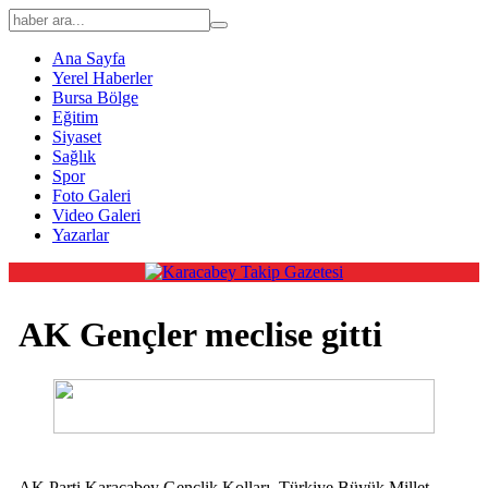
Ana Sayfa
Yerel Haberler
Bursa Bölge
Eğitim
Siyaset
Sağlık
Spor
Foto Galeri
Video Galeri
Yazarlar
AK Gençler meclise gitti
AK Parti Karacabey Gençlik Kolları, Türkiye Büyük Millet