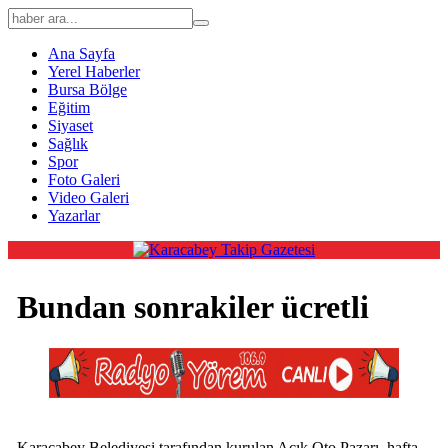
Ana Sayfa
Yerel Haberler
Bursa Bölge
Eğitim
Siyaset
Sağlık
Spor
Foto Galeri
Video Galeri
Yazarlar
Bundan sonrakiler ücretli
Karacabey Belediyesi tarafından kurulan Açık Oto Pazarı, hafta