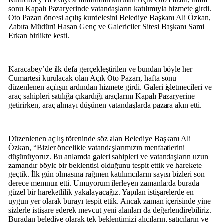
sonu Kapalı Pazaryerinde vatandaşların katılımıyla hizmete girdi.
Oto Pazarı öncesi açılış kurdelesini Belediye Başkanı Ali Özkan,
Zabıta Müdürü Hasan Genç ve Galericiler Sitesi Başkanı Sami
Erkan birlikte kesti.
Karacabey’de ilk defa gerçekleştirilen ve bundan böyle her
Cumartesi kurulacak olan Açık Oto Pazarı, hafta sonu
düzenlenen açılışın ardından hizmete girdi. Galeri işletmecileri ve
araç sahipleri satılığa çıkardığı araçlarını Kapalı Pazaryerine
getirirken, araç almayı düşünen vatandaşlarda pazara akın etti.
Düzenlenen açılış töreninde söz alan Belediye Başkanı Ali
Özkan, “Bizler öncelikle vatandaşlarımızın menfaatlerini
düşünüyoruz. Bu anlamda galeri sahipleri ve vatandaşların uzun
zamandır böyle bir beklentisi olduğunu tespit ettik ve harekete
geçtik. İlk gün olmasına rağmen katılımcıların sayısı bizleri son
derece memnun etti. Umuyorum ilerleyen zamanlarda burada
güzel bir hareketlilik yakalayacağız. Yapılan istişarelerde en
uygun yer olarak burayı tespit ettik. Ancak zaman içerisinde yine
sizlerle istişare ederek mevcut yeni alanları da değerlendirebiliriz.
Buradan belediye olarak tek beklentimizi alıcıların, satıcıların ve