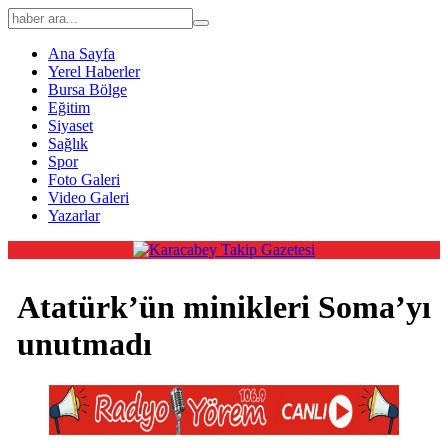
Ana Sayfa
Yerel Haberler
Bursa Bölge
Eğitim
Siyaset
Sağlık
Spor
Foto Galeri
Video Galeri
Yazarlar
Atatürk’ün minikleri Soma’yı
unutmadı