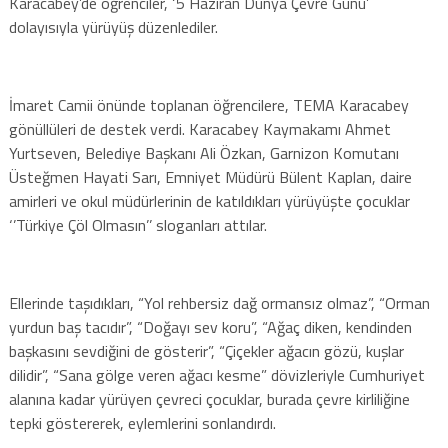
Karacabey’de öğrenciler, ‘5 Haziran Dünya Çevre Günü’
dolayısıyla yürüyüş düzenlediler.
İmaret Camii önünde toplanan öğrencilere, TEMA Karacabey
gönüllüleri de destek verdi. Karacabey Kaymakamı Ahmet
Yurtseven, Belediye Başkanı Ali Özkan, Garnizon Komutanı
Üsteğmen Hayati Sarı, Emniyet Müdürü Bülent Kaplan, daire
amirleri ve okul müdürlerinin de katıldıkları yürüyüşte çocuklar
‘’Türkiye Çöl Olmasın’’ sloganları attılar.
Ellerinde taşıdıkları, “Yol rehbersiz dağ ormansız olmaz”, “Orman
yurdun baş tacıdır”, “Doğayı sev koru”, “Ağaç diken, kendinden
başkasını sevdiğini de gösterir”, “Çiçekler ağacın gözü, kuşlar
dilidir”, “Sana gölge veren ağacı kesme” dövizleriyle Cumhuriyet
alanına kadar yürüyen çevreci çocuklar, burada çevre kirliliğine
tepki göstererek, eylemlerini sonlandırdı.