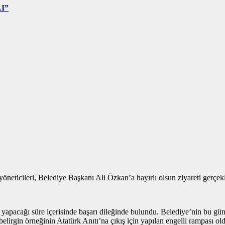
I”
ticileri, Belediye Başkanı Ali Özkan’a hayırlı olsun ziyareti gerçekle
apacağı süre içerisinde başarı dileğinde bulundu. Belediye’nin bu gün
elirgin örneğinin Atatürk Anıtı’na çıkış için yapılan engelli rampası ol