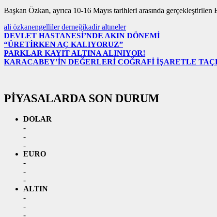
Başkan Özkan, ayrıca 10-16 Mayıs tarihleri arasında gerçekleştirilen E
ali özkan
engelliler derneği
kadir altıneler
DEVLET HASTANESİ’NDE AKIN DÖNEMİ
“ÜRETİRKEN AÇ KALIYORUZ”
PARKLAR KAYIT ALTINA ALINIYOR!
KARACABEY’İN DEĞERLERİ COĞRAFİ İŞARETLE TA
PİYASALARDA SON DURUM
DOLAR
-
-
-
EURO
-
-
-
ALTIN
-
-
-