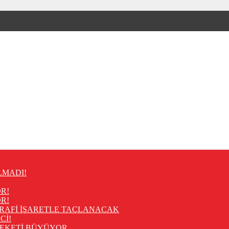
LMADI!
R!
R!
RAFİ İŞARETLE TAÇLANACAK
Cİ!
REKETİ BÜYÜYOR