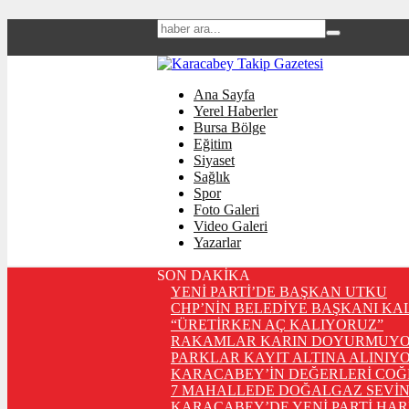
Ana Sayfa
Yerel Haberler
Bursa Bölge
Eğitim
Siyaset
Sağlık
Spor
Foto Galeri
Video Galeri
Yazarlar
SON DAKİKA
YENİ PARTİ’DE BAŞKAN UTKU
CHP’NİN BELEDİYE BAŞKANI KA
“ÜRETİRKEN AÇ KALIYORUZ”
RAKAMLAR KARIN DOYURMUYO
PARKLAR KAYIT ALTINA ALINIYO
KARACABEY’İN DEĞERLERİ COĞ
7 MAHALLEDE DOĞALGAZ SEVİN
KARACABEY’DE YENİ PARTİ HA