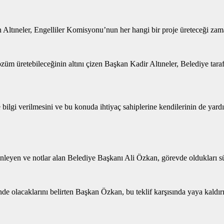
 Altıneler, Engelliler Komisyonu’nun her hangi bir proje üreteceği zaman 
özüm üretebileceğinin altını çizen Başkan Kadir Altıneler, Belediye tara
bilgi verilmesini ve bu konuda ihtiyaç sahiplerine kendilerinin de yardım 
 dinleyen ve notlar alan Belediye Başkanı Ali Özkan, görevde oldukları 
inde olacaklarını belirten Başkan Özkan, bu teklif karşısında yaya kaldı