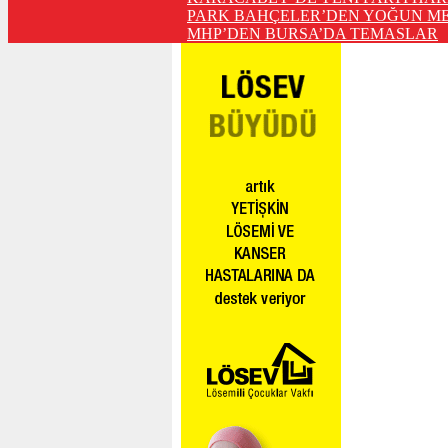
PARK BAHÇELER’DEN YOĞUN ME
MHP’DEN BURSA’DA TEMASLAR