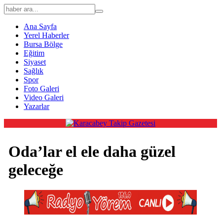
Ana Sayfa
Yerel Haberler
Bursa Bölge
Eğitim
Siyaset
Sağlık
Spor
Foto Galeri
Video Galeri
Yazarlar
Oda’lar el ele daha güzel
geleceğe