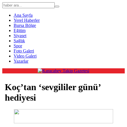
Ana Sayfa
Yerel Haberler
Bursa Bölge
Eğitim
Siyaset
Sağlık
Spor
Foto Galeri
Video Galeri
Yazarlar
Koç’tan ‘sevgililer günü’
hediyesi