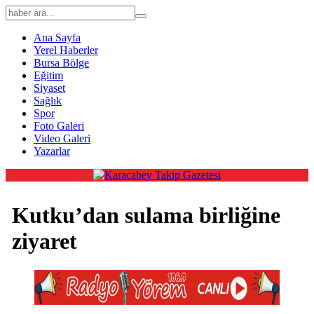
Ana Sayfa
Yerel Haberler
Bursa Bölge
Eğitim
Siyaset
Sağlık
Spor
Foto Galeri
Video Galeri
Yazarlar
Kutku’dan sulama birliğine
ziyaret