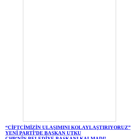
“ÇİFTÇİMİZİN ULAŞIMINI KOLAYLAŞTIRIYORUZ”
YENİ PARTİ’DE BAŞKAN UTKU
CHP’NİN BELEDİYE BAŞKANI KALMADI!