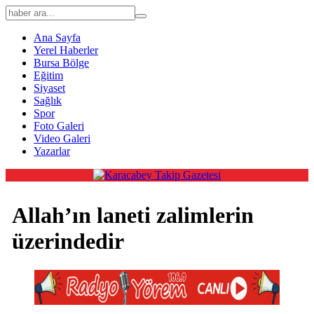
Ana Sayfa
Yerel Haberler
Bursa Bölge
Eğitim
Siyaset
Sağlık
Spor
Foto Galeri
Video Galeri
Yazarlar
Allah’ın laneti zalimlerin
üzerindedir