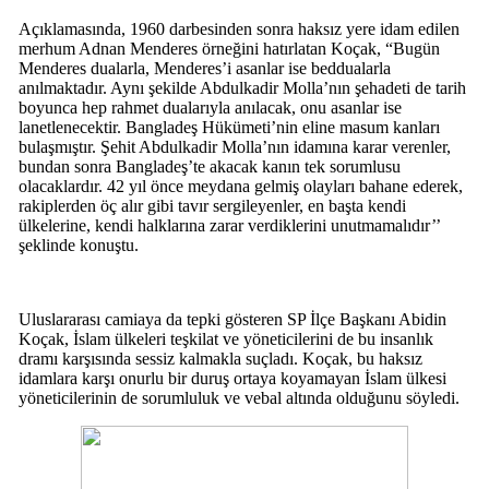
Açıklamasında, 1960 darbesinden sonra haksız yere idam edilen
merhum Adnan Menderes örneğini hatırlatan Koçak, “Bugün
Menderes dualarla, Menderes’i asanlar ise beddualarla
anılmaktadır. Aynı şekilde Abdulkadir Molla’nın şehadeti de tarih
boyunca hep rahmet dualarıyla anılacak, onu asanlar ise
lanetlenecektir. Bangladeş Hükümeti’nin eline masum kanları
bulaşmıştır. Şehit Abdulkadir Molla’nın idamına karar verenler,
bundan sonra Bangladeş’te akacak kanın tek sorumlusu
olacaklardır. 42 yıl önce meydana gelmiş olayları bahane ederek,
rakiplerden öç alır gibi tavır sergileyenler, en başta kendi
ülkelerine, kendi halklarına zarar verdiklerini unutmamalıdır’’
şeklinde konuştu.
Uluslararası camiaya da tepki gösteren SP İlçe Başkanı Abidin
Koçak, İslam ülkeleri teşkilat ve yöneticilerini de bu insanlık
dramı karşısında sessiz kalmakla suçladı. Koçak, bu haksız
idamlara karşı onurlu bir duruş ortaya koyamayan İslam ülkesi
yöneticilerinin de sorumluluk ve vebal altında olduğunu söyledi.