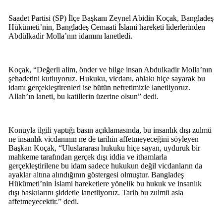
Saadet Partisi (SP) İlçe Başkanı Zeynel Abidin Koçak, Bangladeş
Hükümeti’nin, Bangladeş Cemaati İslami hareketi liderlerinden
Abdülkadir Molla’nın idamını lanetledi.
Koçak, “Değerli alim, önder ve bilge insan Abdulkadir Molla’nın
şehadetini kutluyoruz. Hukuku, vicdanı, ahlakı hiçe sayarak bu
idamı gerçekleştirenleri ise bütün nefretimizle lanetliyoruz.
Allah’ın laneti, bu katillerin üzerine olsun” dedi.
Konuyla ilgili yaptığı basın açıklamasında, bu insanlık dışı zulmü
ne insanlık vicdanının ne de tarihin affetmeyeceğini söyleyen
Başkan Koçak, “Uluslararası hukuku hiçe sayan, uyduruk bir
mahkeme tarafından gerçek dışı iddia ve ithamlarla
gerçekleştirilene bu idam sadece hukukun değil vicdanların da
ayaklar altına alındığının göstergesi olmuştur. Bangladeş
Hükümeti’nin İslami hareketlere yönelik bu hukuk ve insanlık
dışı baskılarını şiddetle lanetliyoruz. Tarih bu zulmü asla
affetmeyecektir.” dedi.