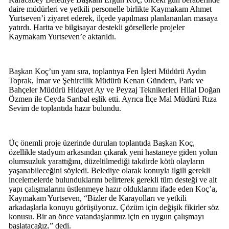
daire müdürleri ve yetkili personelle birlikte Kaymakam Ahmet
Yurtseven’i ziyaret ederek, ilçede yapılması planlananları masaya
yatırdı. Harita ve bilgisayar destekli görsellerle projeler
Kaymakam Yurtseven’e aktarıldı.
Başkan Koç’un yanı sıra, toplantıya Fen İşleri Müdürü Aydın
Toprak, İmar ve Şehircilik Müdürü Kenan Gündem, Park ve
Bahçeler Müdürü Hidayet Ay ve Peyzaj Teknikerleri Hilal Doğan
Özmen ile Ceyda Sarıbal eşlik etti. Ayrıca İlçe Mal Müdürü Rıza
Sevim de toplantıda hazır bulundu.
Üç önemli proje üzerinde durulan toplantıda Başkan Koç,
özellikle stadyum arkasından çıkarak yeni hastaneye giden yolun
olumsuzluk yarattığını, düzeltilmediği takdirde kötü olayların
yaşanabileceğini söyledi. Belediye olarak konuyla ilgili gerekli
incelemelerde bulunduklarını belirterek gerekli tüm desteği ve alt
yapı çalışmalarını üstlenmeye hazır olduklarını ifade eden Koç’a,
Kaymakam Yurtseven, “Bizler de Karayolları ve yetkili
arkadaşlarla konuyu görüşüyoruz. Çözüm için değişik fikirler söz
konusu. Bir an önce vatandaşlarımız için en uygun çalışmayı
başlatacağız.” dedi.