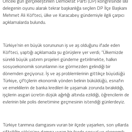
Önceki gün gerçekleştirilen Demokrat Parti (DP) kongresinde 88
delegenin oyunu alarak tekrar başkanlığa seçilen DP İlçe Başkanı
Mehmet Ali Köfteci, ülke ve Karacabey gündemiyle ilgili çarpıcı
açıklamalarda bulundu.
Türkiye’nin en büyük sorununun iş ve aş olduğunu ifade eden
Köfteci, yaptığı açıklamada şu görüşlere yer verdi; “Ülkemizde
sürekli büyük yatırım projeleri gündeme getirilmekte, halkın
sosyoekonomik sorunlarının ise görmezden gelindiği bir
dönemden geçiyoruz. İş ve aş problemlerinin gittikçe büyüdüğü
Türkiye, çiftçilerin ekonomik yönden belinin büküldüğü, esnafın
ve emeklilerin de banka kredileri ile yaşamak zorunda bırakıldığı,
işçilerin asgari ücretin düşük ağırlığı altında ezildiği, öğrencilerin de
evlerinin bile polis denetimine geçmesinin istendiği günlerdeyiz.
Türkiye tarımına damgasını vuran bir ilçede yaşarken, son yıllarda
çiftçiliğin çöküşüne damga vuran bir ilçede sosyal ve ekonomik