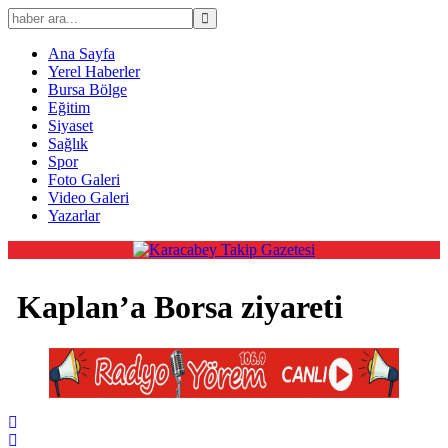
Ana Sayfa
Yerel Haberler
Bursa Bölge
Eğitim
Siyaset
Sağlık
Spor
Foto Galeri
Video Galeri
Yazarlar
Kaplan’a Borsa ziyareti