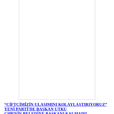
“ÇİFTÇİMİZİN ULAŞIMINI KOLAYLAŞTIRIYORUZ”
YENİ PARTİ’DE BAŞKAN UTKU
CHP’NİN BELEDİYE BAŞKANI KALMADI!