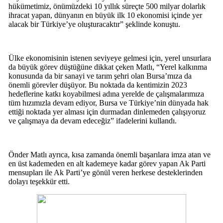
hükümetimiz, önümüzdeki 10 yıllık süreçte 500 milyar dolarlık
ihracat yapan, dünyanın en büyük ilk 10 ekonomisi içinde yer
alacak bir Türkiye’ye oluşturacaktır” şeklinde konuştu.
Ülke ekonomisinin istenen seviyeye gelmesi için, yerel unsurlara
da büyük görev düştüğüne dikkat çeken Matlı, “Yerel kalkınma
konusunda da bir sanayi ve tarım şehri olan Bursa’mıza da
önemli görevler düşüyor. Bu noktada da kentimizin 2023
hedeflerine katkı koyabilmesi adına yerelde de çalışmalarımıza
tüm hızımızla devam ediyor, Bursa ve Türkiye’nin dünyada hak
ettiği noktada yer alması için durmadan dinlemeden çalışıyoruz
ve çalışmaya da devam edeceğiz” ifadelerini kullandı.
Önder Matlı ayrıca, kısa zamanda önemli başarılara imza atan ve
en üst kademeden en alt kademeye kadar görev yapan Ak Parti
mensupları ile Ak Parti’ye gönül veren herkese desteklerinden
dolayı teşekkür etti.