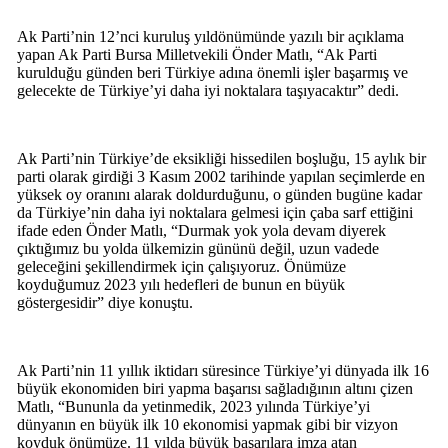
Ak Parti’nin 12’nci kuruluş yıldönümünde yazılı bir açıklama
yapan Ak Parti Bursa Milletvekili Önder Matlı, “Ak Parti
kurulduğu günden beri Türkiye adına önemli işler başarmış ve
gelecekte de Türkiye’yi daha iyi noktalara taşıyacaktır” dedi.
Ak Parti’nin Türkiye’de eksikliği hissedilen boşluğu, 15 aylık bir
parti olarak girdiği 3 Kasım 2002 tarihinde yapılan seçimlerde en
yüksek oy oranını alarak doldurduğunu, o günden bugüne kadar
da Türkiye’nin daha iyi noktalara gelmesi için çaba sarf ettiğini
ifade eden Önder Matlı, “Durmak yok yola devam diyerek
çıktığımız bu yolda ülkemizin gününü değil, uzun vadede
geleceğini şekillendirmek için çalışıyoruz. Önümüze
koyduğumuz 2023 yılı hedefleri de bunun en büyük
göstergesidir” diye konuştu.
Ak Parti’nin 11 yıllık iktidarı süresince Türkiye’yi dünyada ilk 16
büyük ekonomiden biri yapma başarısı sağladığının altını çizen
Matlı, “Bununla da yetinmedik, 2023 yılında Türkiye’yi
dünyanın en büyük ilk 10 ekonomisi yapmak gibi bir vizyon
koyduk önümüze. 11 yılda büyük başarılara imza atan