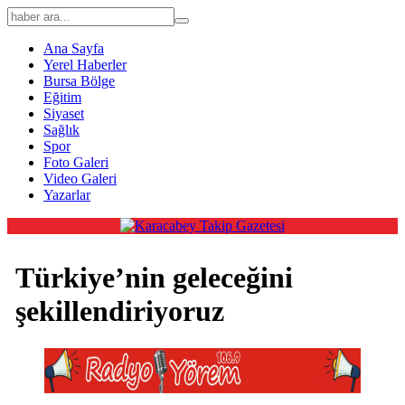
Ana Sayfa
Yerel Haberler
Bursa Bölge
Eğitim
Siyaset
Sağlık
Spor
Foto Galeri
Video Galeri
Yazarlar
Türkiye’nin geleceğini
şekillendiriyoruz