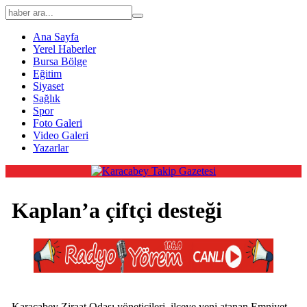
Ana Sayfa
Yerel Haberler
Bursa Bölge
Eğitim
Siyaset
Sağlık
Spor
Foto Galeri
Video Galeri
Yazarlar
Kaplan’a çiftçi desteği
Karacabey Ziraat Odası yöneticileri, ilçeye yeni atanan Emniyet