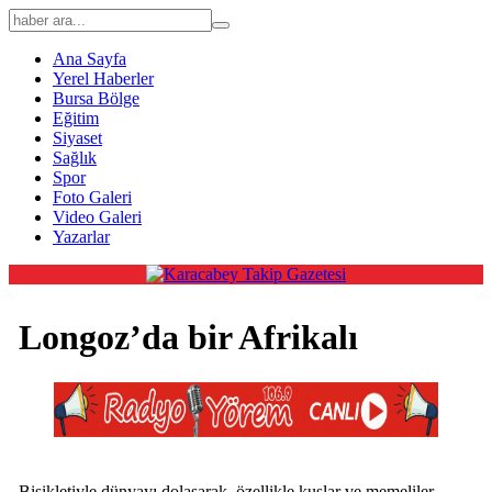
Ana Sayfa
Yerel Haberler
Bursa Bölge
Eğitim
Siyaset
Sağlık
Spor
Foto Galeri
Video Galeri
Yazarlar
Longoz’da bir Afrikalı
Bisikletiyle dünyayı dolaşarak, özellikle kuşlar ve memeliler