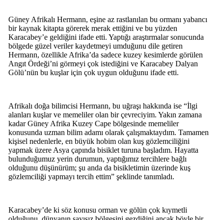
Güney Afrikalı Hermann, eşine az rastlanılan bu ormanı yabancı
bir kaynak kitapta görerek merak ettiğini ve bu yüzden
Karacabey’e geldiğini ifade etti. Yaptığı araştırmalar sonucunda
bölgede güzel veriler kaydetmeyi umduğunu dile getiren
Hermann, özellikle Afrika’da sadece kuzey kesimlerde görülen
Angıt Ördeği’ni görmeyi çok istediğini ve Karacabey Dalyan
Gölü’nün bu kuşlar için çok uygun olduğunu ifade etti.
Afrikalı doğa bilimcisi Hermann, bu uğraşı hakkında ise “İlgi
alanları kuşlar ve memeliler olan bir çevreciyim. Yakın zamana
kadar Güney Afrika Kuzey Cape bölgesinde memeliler
konusunda uzman bilim adamı olarak çalışmaktaydım. Tamamen
kişisel nedenlerle, en büyük hobim olan kuş gözlemciliğini
yapmak üzere Asya çapında bisiklet turuna başladım. Hayatta
bulunduğumuz yerin durumun, yaptığımız tercihlere bağlı
olduğunu düşünürüm; şu anda da bisikletimin üzerinde kuş
gözlemciliği yapmayı tercih ettim” şeklinde tanımladı.
Karacabey’de ki söz konusu orman ve gölün çok kıymetli
olduğunu, dünyanın sayısız bölgesini gezdiğini ancak böyle bir