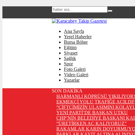
Ana Sayfa
Yerel Haberler
Bursa Bölge
Eğitim
Siyaset
Sağlık
Spor
Foto Galeri
Video Galeri
Yazarlar
SON DAKİKA
HARMANLI KÖPRÜSÜ YIKILIYOR!
EKMEKÇİ YOLU TRAFİĞE AÇILDI!
“ÇİFTÇİMİZİN ULAŞIMINI KOLAY
YENİ PARTİ’DE BAŞKAN UTKU
CHP’NİN BELEDİYE BAŞKANI KA
“ÜRETİRKEN AÇ KALIYORUZ”
RAKAMLAR KARIN DOYURMUYO
PARKLAR KAYIT ALTINA ALINIYO