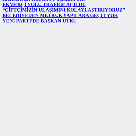
EKMEKÇİ YOLU TRAFİĞE AÇILDI!
“ÇİFTÇİMİZİN ULAŞIMINI KOLAYLAŞTIRIYORUZ”
BELEDİYEDEN METRUK YAPILARA GEÇİT YOK
YENİ PARTİ’DE BAŞKAN UTKU