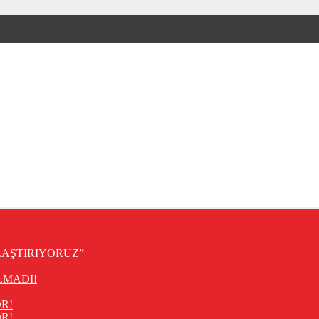
LAŞTIRIYORUZ”
LMADI!
R!
R!