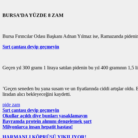
BURSA’DA YÜZDE 8 ZAM
Bursa Fırıncılar Odası Başkanı Adnan Yılmaz ise, Ramazanda pidenin 
Sırt çantası deyip geçmeyin
Geçen yıl 300 gramı 1 liraya satılan pidenin bu yıl 400 gramının 1,5 li
’Geçen seneden bu yana susam ve un fiyatlarında ciddi artışlar oldu. B
liradan alıcı bekleyeceğini kaydetti.
pide zam
Sırt çantası deyip geçmeyin
Okullar açıldı diye bunları yasaklamayın
Bayramda protein alımını dengelemek şart
Milyonlarca insan hepatit hastası!
HARMANLI KÖPRÜSÜ YIKILIYOR!