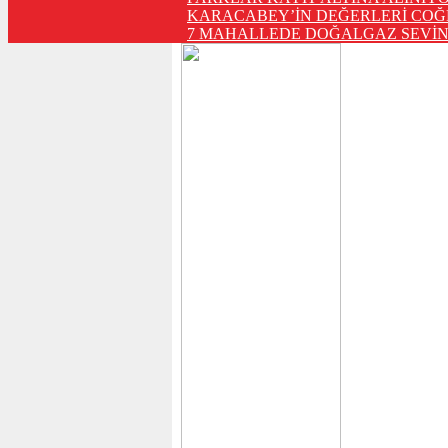
KARACABEY’İN DEĞERLERİ COĞ
7 MAHALLEDE DOĞALGAZ SEVİN