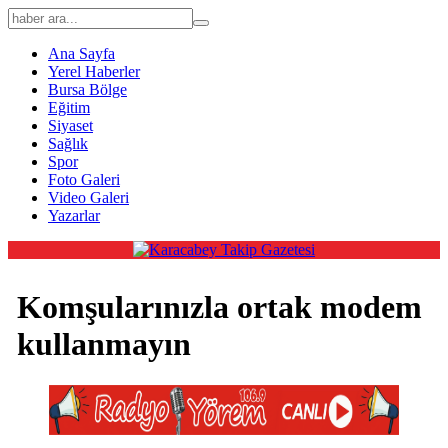
Ana Sayfa
Yerel Haberler
Bursa Bölge
Eğitim
Siyaset
Sağlık
Spor
Foto Galeri
Video Galeri
Yazarlar
Komşularınızla ortak modem
kullanmayın