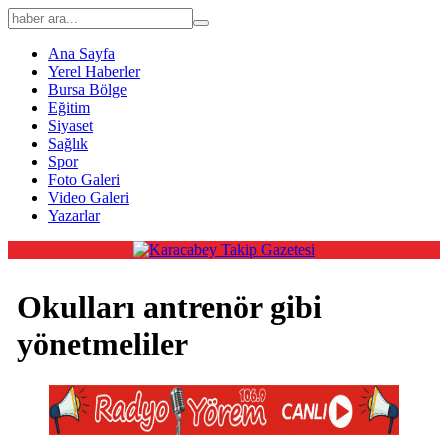
Ana Sayfa
Yerel Haberler
Bursa Bölge
Eğitim
Siyaset
Sağlık
Spor
Foto Galeri
Video Galeri
Yazarlar
Okulları antrenör gibi
yönetmeliler