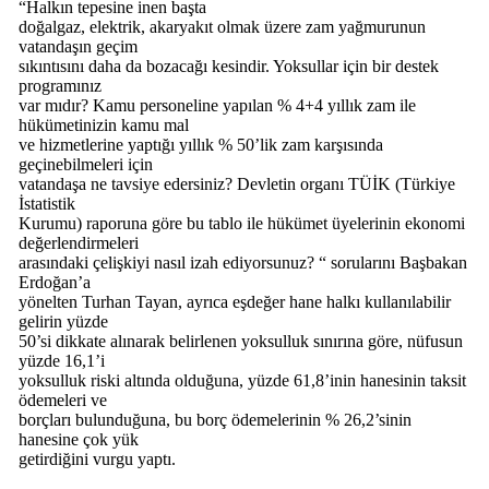
“Halkın tepesine inen başta
doğalgaz, elektrik, akaryakıt olmak üzere zam yağmurunun
vatandaşın geçim
sıkıntısını daha da bozacağı kesindir. Yoksullar için bir destek
programınız
var mıdır? Kamu personeline yapılan % 4+4 yıllık zam ile
hükümetinizin kamu mal
ve hizmetlerine yaptığı yıllık % 50’lik zam karşısında
geçinebilmeleri için
vatandaşa ne tavsiye edersiniz? Devletin organı TÜİK (Türkiye
İstatistik
Kurumu) raporuna göre bu tablo ile hükümet üyelerinin ekonomi
değerlendirmeleri
arasındaki çelişkiyi nasıl izah ediyorsunuz? “ sorularını Başbakan
Erdoğan’a
yönelten Turhan Tayan, ayrıca eşdeğer hane halkı kullanılabilir
gelirin yüzde
50’si dikkate alınarak belirlenen yoksulluk sınırına göre, nüfusun
yüzde 16,1’i
yoksulluk riski altında olduğuna, yüzde 61,8’inin hanesinin taksit
ödemeleri ve
borçları bulunduğuna, bu borç ödemelerinin % 26,2’sinin
hanesine çok yük
getirdiğini vurgu yaptı.