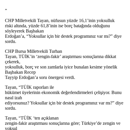
”
CHP Milletvekili Tayan, nüfusun yüzde 16,1’inin yoksulluk
riski altında, yüzde 61,8’inin ise borç batağında olduğunu
söyleyerek Başbakan
Erdoğan’a, “Yoksullar için bir destek programınız var mı?” diye
sordu.
CHP Bursa Milletvekili Turhan
Tayan, TÜİK’in ‘zengin-fakir’ araştırması sonuçlarına dikkat
çekerek,
yoksulluk, borç ve son zamlarla iyice bunalan kesime yönelik
Başbakan Recep
Tayyip Erdoğan’a soru önergesi verdi.
Tayan, “TÜİK raporları ile
hükümet üyelerinin ekonomik değerlendirmeleri çelişiyor. Bunu
nasıl izah
ediyorsunuz? Yoksullar için bir destek programınız var mı?” diye
sordu.
Tayan, “TÜİK ‘ten açıklanan
zengin-fakir araştırması sonuçlarına göre; Türkiye’de zengin ve
yoksul