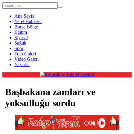
Ana Sayfa
Yerel Haberler
Bursa Bölge
Eğitim
Siyaset
Sağlık
Spor
Foto Galeri
Video Galeri
Yazarlar
Başbakana zamları ve
yoksulluğu sordu