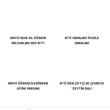
KMYO’NUN 30. DÖNEM
BTÜ YARALARI İPLİKLE
MEZUNLARI KEP ATTI
SARACAK!
KMYO ÖĞRENCİLERİNDEN
BTÜ’DEN ÇİFTÇİ VE ÇEVREYE
GİYİM YARDIMI
‘ZEYTİN DALI’