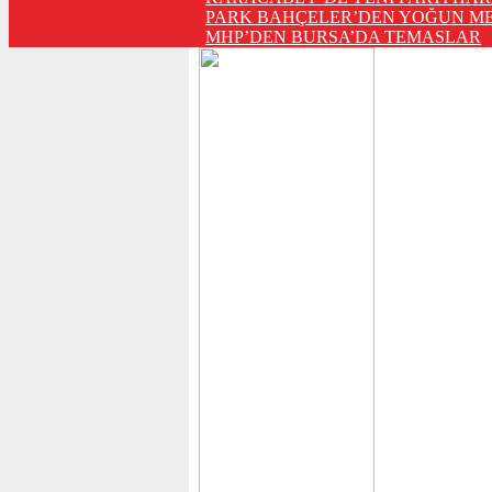
PARK BAHÇELER’DEN YOĞUN ME
MHP’DEN BURSA’DA TEMASLAR