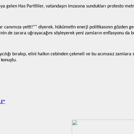
ya gelen Has Partililer, vatandaşın imzasına sundukları protesto met
lar canımıza yetti!”” diyerek, hükümetin enerji politikasının gözden g
inin de zarara uğrayacağını söyleyerek yeni zamların enflasyonu da be
cılığı bırakıp, elini halkın cebinden çekmeli ve bu acımasız zamlara 
 konuştu.
I”