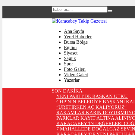
Ana Sayfa
Yerel Haberler
Bursa Bölge
Eğitim
Siyaset
Sağlık
Spor
Foto Galeri
Video Galeri
Yazarlar
SON DAKİKA
YENİ PARTİ’DE BAŞKAN UTKU
CHP’NİN BELEDİYE BAŞKANI KA
“ÜRETİRKEN AÇ KALIYORUZ”
RAKAMLAR KARIN DOYURMUYO
PARKLAR KAYIT ALTINA ALINIYO
KARACABEY’İN DEĞERLERİ COĞ
7 MAHALLEDE DOĞALGAZ SEVİN
KARACABEY’DE YENİ PARTİ HA