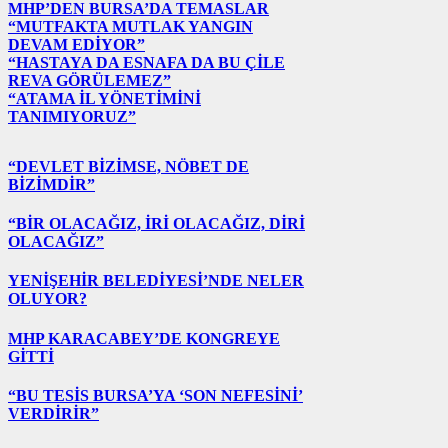
MHP’DEN BURSA’DA TEMASLAR
“MUTFAKTA MUTLAK YANGIN
DEVAM EDİYOR”
“HASTAYA DA ESNAFA DA BU ÇİLE
REVA GÖRÜLEMEZ”
“ATAMA İL YÖNETİMİNİ
TANIMIYORUZ”
“DEVLET BİZİMSE, NÖBET DE
BİZİMDİR”
“BİR OLACAĞIZ, İRİ OLACAĞIZ, DİRİ
OLACAĞIZ”
YENİŞEHİR BELEDİYESİ’NDE NELER
OLUYOR?
MHP KARACABEY’DE KONGREYE
GİTTİ
“BU TESİS BURSA’YA ‘SON NEFESİNİ’
VERDİRİR”