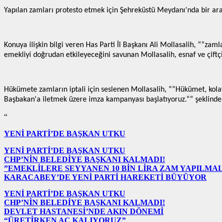
Yapılan zamları protesto etmek için Şehreküstü Meydanı'nda bir ara
Konuya ilişkin bilgi veren Has Parti İl Başkanı Ali Mollasalih, “”zam
emekliyi doğrudan etkileyeceğini savunan Mollasalih, esnaf ve çiftç
Hükümete zamların iptali için seslenen Mollasalih, “”Hükümet, kolay
Başbakan'a iletmek üzere imza kampanyası başlatıyoruz.”” şeklinde
“
YENİ PARTİ’DE BAŞKAN UTKU
YENİ PARTİ’DE BAŞKAN UTKU
CHP’NİN BELEDİYE BAŞKANI KALMADI!
”EMEKLİLERE SEYYANEN 10 BİN LİRA ZAM YAPILMAL
KARACABEY’DE YENİ PARTİ HAREKETİ BÜYÜYOR
YENİ PARTİ’DE BAŞKAN UTKU
CHP’NİN BELEDİYE BAŞKANI KALMADI!
DEVLET HASTANESİ’NDE AKIN DÖNEMİ
“ÜRETİRKEN AÇ KALIYORUZ”