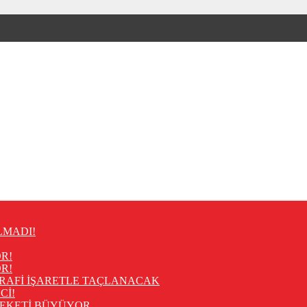
LMADI!
R!
R!
RAFİ İŞARETLE TAÇLANACAK
Cİ!
REKETİ BÜYÜYOR