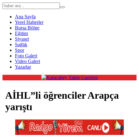
Ana Sayfa
Yerel Haberler
Bursa Bölge
Eğitim
Siyaset
Sağlık
Spor
Foto Galeri
Video Galeri
Yazarlar
AİHL”li öğrenciler Arapça
yarıştı