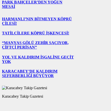
PARK BAHÇELER’DEN YOĞUN
MESAİ
HARMANLI’NIN BİTMEYEN KÖPRÜ
ÇİLESİ!
TATİLCİLERE KÖPRÜ İŞKENCESİ!
“MANYAS GÖLÜ ZEHİR SAÇIYOR,
ÇİFTÇİ PERİŞAN”
YOL VE KALDIRIM İŞGALİNE GEÇİT
YOK
KARACABEY’DE KALDIRIM
SEFERBERLİĞİ BÜYÜYOR
Karacabey Takip Gazetesi