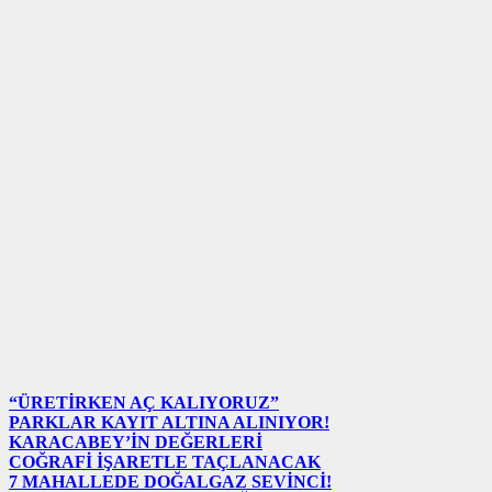
“ÜRETİRKEN AÇ KALIYORUZ”
PARKLAR KAYIT ALTINA ALINIYOR!
KARACABEY’İN DEĞERLERİ
COĞRAFİ İŞARETLE TAÇLANACAK
7 MAHALLEDE DOĞALGAZ SEVİNCİ!