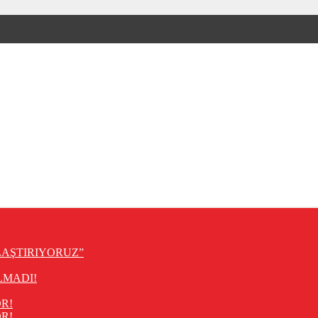
LAŞTIRIYORUZ”
LMADI!
R!
R!