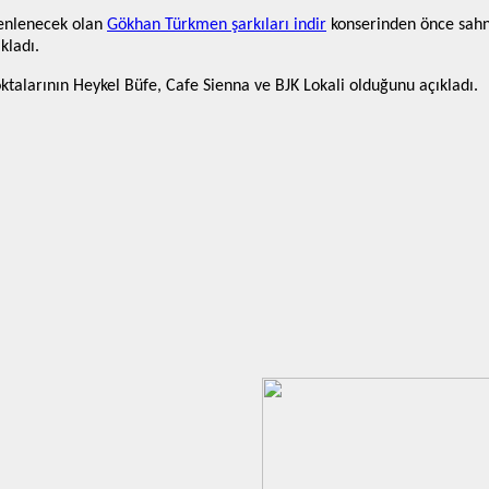
zenlenecek olan
Gökhan Türkmen şarkıları indir
konserinden önce sahne
kladı.
oktalarının Heykel Büfe, Cafe Sienna ve BJK Lokali olduğunu açıkladı.