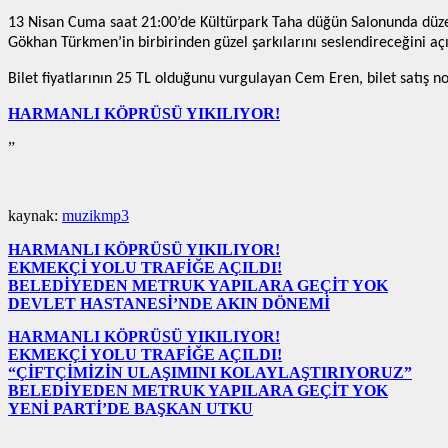
13 Nisan Cuma saat 21:00’de Kültürpark Taha düğün Salonunda dü
Gökhan Türkmen’in birbirinden güzel şarkılarını seslendireceğini açı
Bilet fiyatlarının 25 TL olduğunu vurgulayan Cem Eren, bilet satış n
HARMANLI KÖPRÜSÜ YIKILIYOR!
”
kaynak:
muzikmp3
HARMANLI KÖPRÜSÜ YIKILIYOR!
EKMEKÇİ YOLU TRAFİĞE AÇILDI!
BELEDİYEDEN METRUK YAPILARA GEÇİT YOK
DEVLET HASTANESİ’NDE AKIN DÖNEMİ
HARMANLI KÖPRÜSÜ YIKILIYOR!
EKMEKÇİ YOLU TRAFİĞE AÇILDI!
“ÇİFTÇİMİZİN ULAŞIMINI KOLAYLAŞTIRIYORUZ”
BELEDİYEDEN METRUK YAPILARA GEÇİT YOK
YENİ PARTİ’DE BAŞKAN UTKU