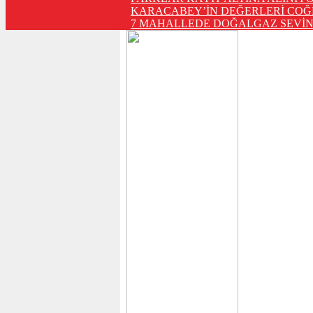
KARACABEY’İN DEĞERLERİ COĞ
7 MAHALLEDE DOĞALGAZ SEVİN