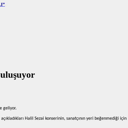
I”
buluşuyor
 geliyor.
çıkladıkları Halil Sezai konserinin, sanatçının yeri beğenmediği için