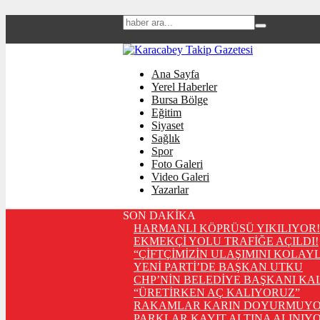
Ana Sayfa
Yerel Haberler
Bursa Bölge
Eğitim
Siyaset
Sağlık
Spor
Foto Galeri
Video Galeri
Yazarlar
SON DAKİKA
HARMANLI KÖPRÜSÜ YIKILIYOR!
EKMEKÇİ YOLU TRAFİĞE AÇILDI!
“ÇİFTÇİMİZİN ULAŞIMINI KOLAY
YENİ PARTİ’DE BAŞKAN UTKU
CHP’NİN BELEDİYE BAŞKANI KA
“ÜRETİRKEN AÇ KALIYORUZ”
RAKAMLAR KARIN DOYURMUYO
PARKLAR KAYIT ALTINA ALINIYO