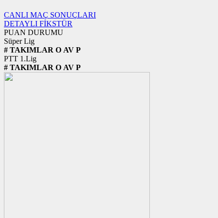
CANLI MAÇ SONUÇLARI
DETAYLI FİKSTÜR
PUAN DURUMU
Süper Lig
#
TAKIMLAR
O
AV
P
PTT 1.Lig
#
TAKIMLAR
O
AV
P