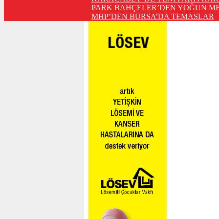
PARK BAHÇELER’DEN YOĞUN ME
MHP’DEN BURSA’DA TEMASLAR