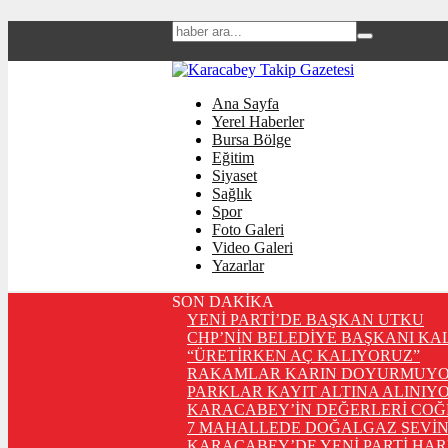
Ana Sayfa
Yerel Haberler
Bursa Bölge
Eğitim
Siyaset
Sağlık
Spor
Foto Galeri
Video Galeri
Yazarlar
SON DAKİKA
YENİ PARTİ’DE BAŞKAN UTKU
CHP’NİN BELEDİYE BAŞKANI KA
“ÜRETİRKEN AÇ KALIYORUZ”
RAKAMLAR KARIN DOYURMUYO
PARKLAR KAYIT ALTINA ALINIYO
KARACABEY’İN DEĞERLERİ COĞ
7 MAHALLEDE DOĞALGAZ SEVİN
KARACABEY’DE YENİ PARTİ HA