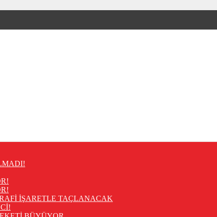
LMADI!
R!
R!
RAFİ İŞARETLE TAÇLANACAK
Cİ!
REKETİ BÜYÜYOR