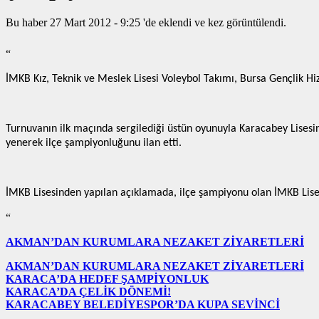
Bu haber 27 Mart 2012 - 9:25 'de eklendi ve
kez görüntülendi.
“
İMKB Kız, Teknik ve Meslek Lisesi Voleybol Takımı, Bursa Gençlik H
Turnuvanın ilk maçında sergilediği üstün oyunuyla Karacabey Lisesin
yenerek ilçe şampiyonluğunu ilan etti.
İMKB Lisesinden yapılan açıklamada, ilçe şampiyonu olan İMKB Lisesi
“
AKMAN’DAN KURUMLARA NEZAKET ZİYARETLERİ
AKMAN’DAN KURUMLARA NEZAKET ZİYARETLERİ
KARACA’DA HEDEF ŞAMPİYONLUK
KARACA’DA ÇELİK DÖNEMİ!
KARACABEY BELEDİYESPOR’DA KUPA SEVİNCİ