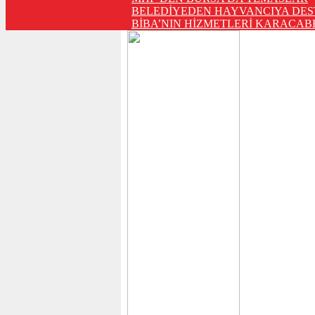
BELEDİYEDEN HAYVANCIYA DES
BİBA’NIN HİZMETLERİ KARACABE