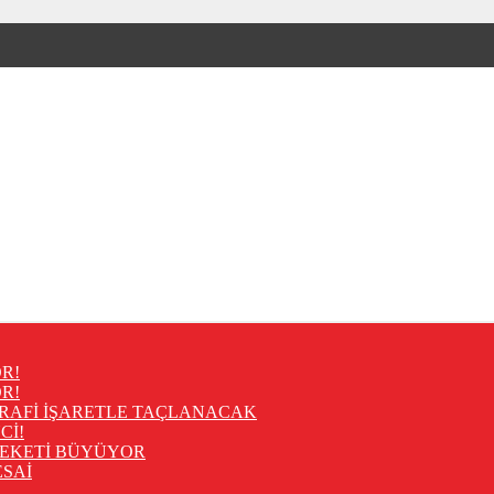
R!
R!
RAFİ İŞARETLE TAÇLANACAK
Cİ!
REKETİ BÜYÜYOR
SAİ