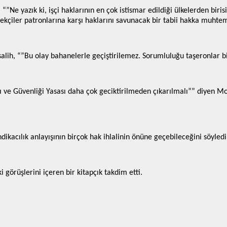
, “”Ne yazık ki, işçi haklarının en çok istismar edildiği ülkelerden bi
emekçiler patronlarına karşı haklarını savunacak bir tabii hakka muhte
lih, “”Bu olay bahanelerle geçiştirilemez. Sorumluluğu taşeronlar bir
ğı ve Güvenliği Yasası daha çok geciktirilmeden çıkarılmalı”” diyen Mo
kacılık anlayışının birçok hak ihlalinin önüne geçebileceğini söyledi
görüşlerini içeren bir kitapçık takdim etti.