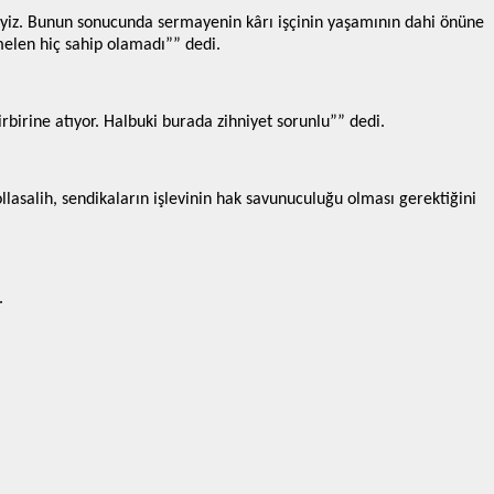
risiyiz. Bunun sonucunda sermayenin kârı işçinin yaşamının dahi önüne
melen hiç sahip olamadı”” dedi.
birine atıyor. Halbuki burada zihniyet sorunlu”” dedi.
llasalih, sendikaların işlevinin hak savunuculuğu olması gerektiğini
.