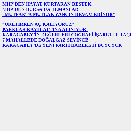
MHP’DEN HAYAT KURTARAN DESTEK
MHP’DEN BURSA’DA TEMASLAR
“MUTFAKTA MUTLAK YANGIN DEVAM EDİYOR”
“ÜRETİRKEN AÇ KALIYORUZ”
PARKLAR KAYIT ALTINA ALINIYOR!
KARACABEY’İN DEĞERLERİ COĞRAFİ İŞARETLE TA
7 MAHALLEDE DOĞALGAZ SEVİNCİ!
KARACABEY’DE YENİ PARTİ HAREKETİ BÜYÜYOR