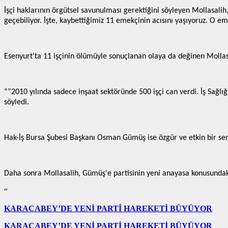
İşçi haklarının örgütsel savunulması gerektiğini söyleyen Mollasalih
geçebiliyor. İşte, kaybettiğimiz 11 emekçinin acısını yaşıyoruz. O 
Esenyurt'ta 11 işçinin ölümüyle sonuçlanan olaya da değinen Mollasa
“”2010 yılında sadece inşaat sektöründe 500 işçi can verdi. İş Sağlı
söyledi.
Hak-İş Bursa Şubesi Başkanı Osman Gümüş ise özgür ve etkin bir sendi
Daha sonra Mollasalih, Gümüş'e partisinin yeni anayasa konusundaki 
“
KARACABEY’DE YENİ PARTİ HAREKETİ BÜYÜYOR
KARACABEY’DE YENİ PARTİ HAREKETİ BÜYÜYOR