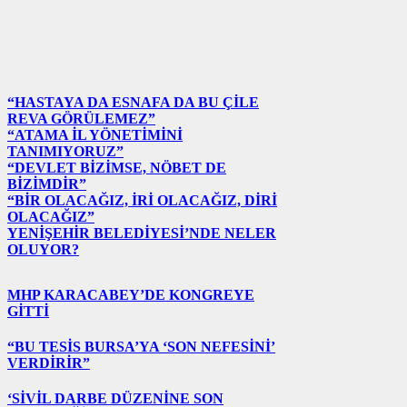
“HASTAYA DA ESNAFA DA BU ÇİLE
REVA GÖRÜLEMEZ”
“ATAMA İL YÖNETİMİNİ
TANIMIYORUZ”
“DEVLET BİZİMSE, NÖBET DE
BİZİMDİR”
“BİR OLACAĞIZ, İRİ OLACAĞIZ, DİRİ
OLACAĞIZ”
YENİŞEHİR BELEDİYESİ’NDE NELER
OLUYOR?
MHP KARACABEY’DE KONGREYE
GİTTİ
“BU TESİS BURSA’YA ‘SON NEFESİNİ’
VERDİRİR”
‘SİVİL DARBE DÜZENİNE SON