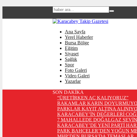
Ana Sayfa
Yerel Haberler
Bursa Bölge
Eğitim
Siyaset
Sağlık
Spor
Foto Galeri
Video Galeri
Yazarlar
SON DAKİKA
“ÜRETİRKEN AÇ KALIYORUZ”
RAKAMLAR KARIN DOYURMUYO
PARKLAR KAYIT ALTINA ALINIYO
KARACABEY’İN DEĞERLERİ COĞ
7 MAHALLEDE DOĞALGAZ SEVİN
KARACABEY’DE YENİ PARTİ HA
PARK BAHÇELER’DEN YOĞUN ME
MHP’DEN BURSA’DA TEMASLAR