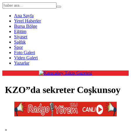
Ana Sayfa
Yerel Haberler
Bursa Bölge
Eğitim
Siyaset
Sağlık
Spor
Foto Galeri
Video Galeri
Yazarlar
KZO”da sekreter Coşkunsoy
“