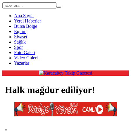
Ana Sayfa
Yerel Haberler
Bursa Bölge
Eğitim
Siyaset
Sağlık
Spor
Foto Galeri
Video Galeri
Yazarlar
Halk mağdur ediliyor!
“