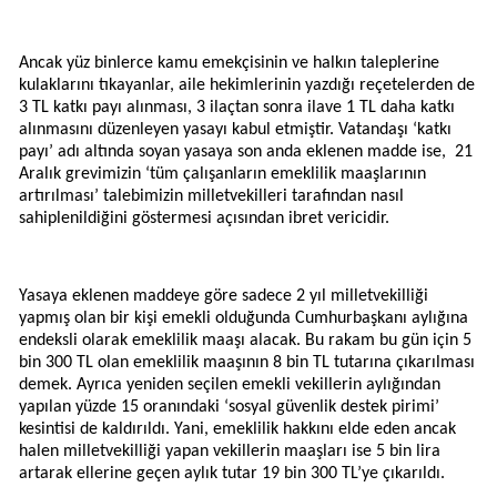
Ancak yüz binlerce kamu emekçisinin ve halkın taleplerine
kulaklarını tıkayanlar, aile hekimlerinin yazdığı reçetelerden de
3 TL katkı payı alınması, 3 ilaçtan sonra ilave 1 TL daha katkı
alınmasını düzenleyen yasayı kabul etmiştir. Vatandaşı ‘katkı
payı’ adı altında soyan yasaya son anda eklenen madde ise,
21
Aralık grevimizin ‘tüm çalışanların emeklilik maaşlarının
artırılması’ talebimizin milletvekilleri tarafından nasıl
sahiplenildiğini göstermesi açısından ibret vericidir.
Yasaya eklenen maddeye göre sadece 2 yıl milletvekilliği
yapmış olan bir kişi emekli olduğunda Cumhurbaşkanı aylığına
endeksli olarak emeklilik maaşı alacak. Bu rakam bu gün için 5
bin 300 TL olan emeklilik maaşının 8 bin TL tutarına çıkarılması
demek. Ayrıca yeniden seçilen emekli vekillerin aylığından
yapılan yüzde 15 oranındaki ‘sosyal güvenlik destek pirimi’
kesintisi de kaldırıldı. Yani, emeklilik hakkını elde eden ancak
halen milletvekilliği yapan vekillerin maaşları ise 5 bin lira
artarak ellerine geçen aylık tutar 19 bin 300 TL’ye çıkarıldı.