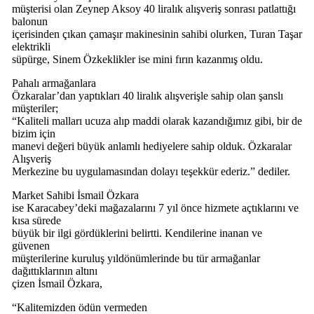
müşterisi olan Zeynep Aksoy 40 liralık alışveriş sonrası patlattığı
balonun
içerisinden çıkan çamaşır makinesinin sahibi olurken, Turan Taşar
elektrikli
süpürge, Sinem Özkeklikler ise mini fırın kazanmış oldu.
Pahalı armağanlara
Özkaralar’dan yaptıkları 40 liralık alışverişle sahip olan şanslı
müşteriler;
“Kaliteli malları ucuza alıp maddi olarak kazandığımız gibi, bir de
bizim için
manevi değeri büyük anlamlı hediyelere sahip olduk. Özkaralar
Alışveriş
Merkezine bu uygulamasından dolayı teşekkür ederiz.” dediler.
Market Sahibi İsmail Özkara
ise Karacabey’deki mağazalarını 7 yıl önce hizmete açtıklarını ve
kısa sürede
büyük bir ilgi gördüklerini belirtti. Kendilerine inanan ve
güvenen
müşterilerine kuruluş yıldönümlerinde bu tür armağanlar
dağıttıklarının altını
çizen İsmail Özkara,
“Kalitemizden ödün vermeden