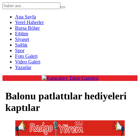
Ana Sayfa
Yerel Haberler
Bursa Bölge
Eğitim
Siyaset
Sağlık
Spor
Foto Galeri
Video Galeri
Yazarlar
Balonu patlattılar hediyeleri
kaptılar