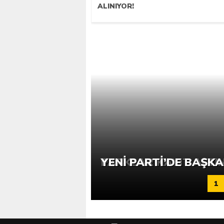
ALINIYOR!
PARKLAR KAYIT ALTIN
YENİ PARTİ’DE BAŞK
1