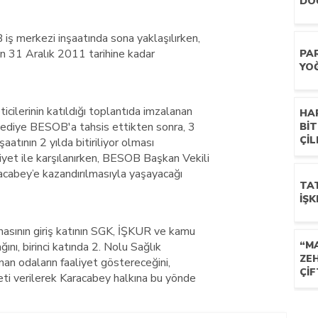
DO
iş merkezi inşaatında sona yaklaşılırken,
ın 31 Aralık 2011 tarihine kadar
PA
YO
ilerinin katıldığı toplantıda imzalanan
HA
lediye BESOB'a tahsis ettikten sonra, 3
Bİ
ÇİL
şaatının 2 yılda bitiriliyor olması
yet ile karşılanırken, BESOB Başkan Vekili
acabey’e kazandırılmasıyla yaşayacağı
TA
İŞK
asının giriş katının SGK, İŞKUR ve kamu
“M
ını, birinci katında 2. Nolu Sağlık
ZEH
nan odaların faaliyet göstereceğini,
ÇİF
ti verilerek Karacabey halkına bu yönde