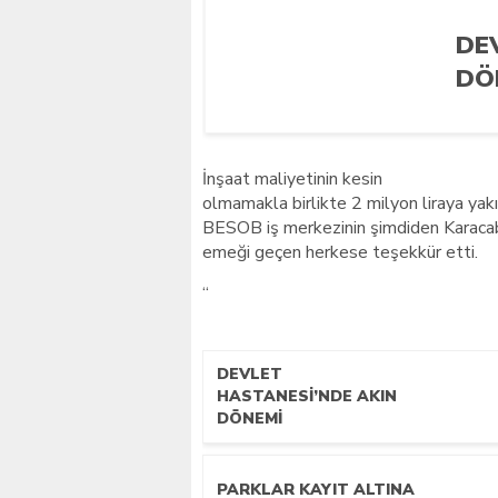
DE
DÖ
İnşaat maliyetinin kesin
olmamakla birlikte 2 milyon liraya yak
BESOB iş merkezinin şimdiden Karacabey
emeği geçen herkese teşekkür etti.
“
DEVLET
HASTANESİ’NDE AKIN
DÖNEMİ
PARKLAR KAYIT ALTINA