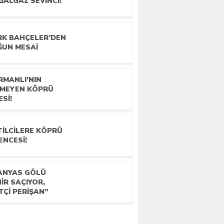
ĞALGAZ SEVİNCİ!
RK BAHÇELER’DEN
ĞUN MESAİ
RMANLI’NIN
TMEYEN KÖPRÜ
ESİ!
TİLCİLERE KÖPRÜ
ENCESİ!
ANYAS GÖLÜ
İR SAÇIYOR,
TÇİ PERİŞAN”