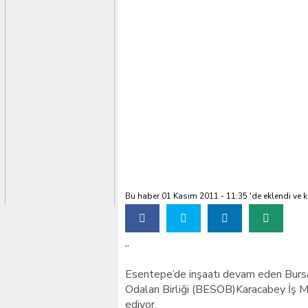
MHP’DEN BURSA’DA 
Bu haber 01 Kasım 2011 - 11:35 'de eklendi ve
k
“
Esentepe’de inşaatı devam eden Bursa
Odaları Birliği (BESOB)Karacabey İş 
ediyor.