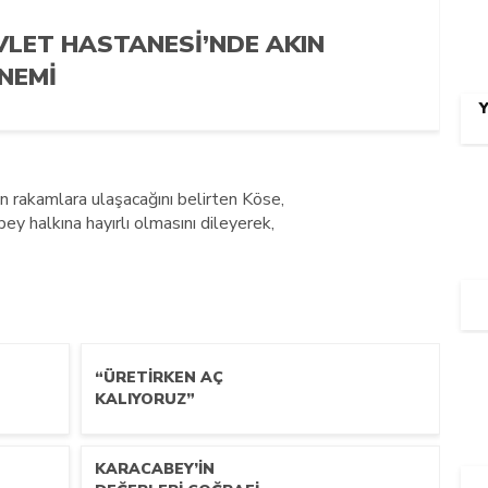
VLET HASTANESİ’NDE AKIN
NEMİ
ın rakamlara ulaşacağını belirten Köse,
 halkına hayırlı olmasını dileyerek,
“ÜRETİRKEN AÇ
KALIYORUZ”
KARACABEY’İN