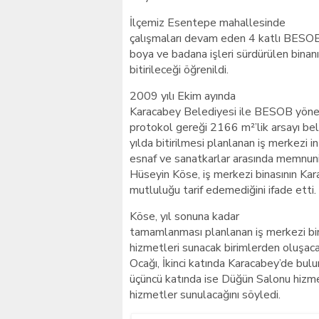
İlçemiz Esentepe mahallesinde
çalışmaları devam eden 4 katlı BESOB 
boya ve badana işleri sürdürülen binan
bitirileceği öğrenildi.
2009 yılı Ekim ayında
Karacabey Belediyesi ile BESOB yönetic
protokol gereği 2166 m²’lik arsayı be
yılda bitirilmesi planlanan iş merkezi in
esnaf ve sanatkarlar arasında memnuni
Hüseyin Köse, iş merkezi binasının Kar
mutluluğu tarif edemediğini ifade etti.
Köse, yıl sonuna kadar
tamamlanması planlanan iş merkezi bin
hizmetleri sunacak birimlerden oluşacağ
Ocağı, İkinci katında Karacabey’de bulu
üçüncü katında ise Düğün Salonu hizme
hizmetler sunulacağını söyledi.