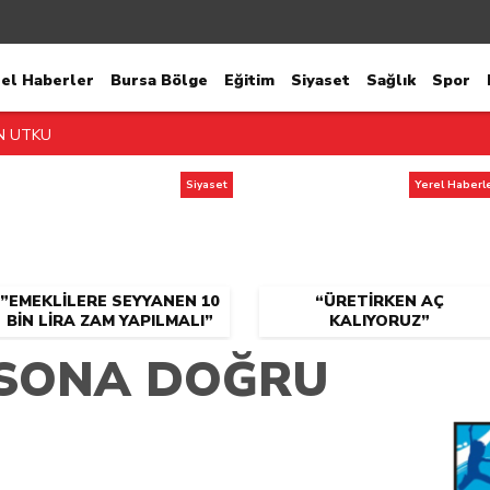
rel Haberler
Bursa Bölge
Eğitim
Siyaset
Sağlık
Spor
N UTKU
ŞKANI KALMADI!
Siyaset
Yerel Haberl
ORUZ”
YURMUYOR!
”EMEKLİLERE SEYYANEN 10
“ÜRETİRKEN AÇ
 ALINIYOR!
BİN LİRA ZAM YAPILMALI”
KALIYORUZ”
LERİ COĞRAFİ İŞARETLE TAÇLANACAK
 SONA DOĞRU
AZ SEVİNCİ!
PARTİ HAREKETİ BÜYÜYOR
YOĞUN MESAİ