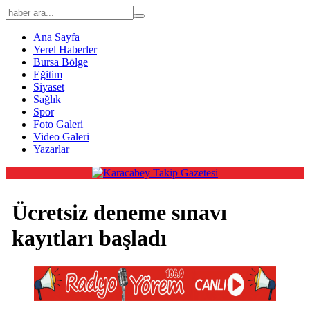
Ana Sayfa
Yerel Haberler
Bursa Bölge
Eğitim
Siyaset
Sağlık
Spor
Foto Galeri
Video Galeri
Yazarlar
Ücretsiz deneme sınavı
kayıtları başladı