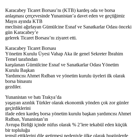
Karacabey Ticaret Borsası’nı (KTB) kardeş oda ve borsa
anlaşması çerçevesinde Yunanistan’a davet eden ve geçtiğimiz
Mayıs ayında KTB
meclisini ağırlayan Gümülcine Esnaf ve Sanatkarlar Odası önceki
gün Karacabey’e
gelerek Ticaret Borsası’nı ziyaret etti.
Karacabey Ticaret Borsası
Yönetim Kurulu Üyesi Vahap Aka ile genel Sekreter İbrahim
Temel tarafından
karşılanan Gümülcine Esnaf ve Sanatkarlar Odası Yönetim
Kurulu Başkan
Yardımcısı Ahmet Rıdban ve yönetim kurulu üyeleri ilk olarak
borsa binasını
gezdiler.
Yunanistan ve batı Trakya’da
yaşayan azınlık Türkler olarak ekonomik yönden çok zor günler
geçirdiklerini
ifade eden kardeş borsa yönetim kurulu başkan yardımcısı Ahmet
Rıdban, Yunanistan’ın
Avrupa Birliği içinde nüfus olarak % 2’lere tekabül eden küçük
bir topluluğu
temsil ettiklerini dile getirmesi nedeniyle ülke olarak bugünlerde