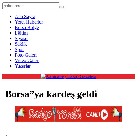
Ana Sayfa
Yerel Haberler
Bursa Bölge
Eğitim
Siyaset
Sağlık
Spor
Foto Galeri
Video Galeri
Yazarlar
Borsa”ya kardeş geldi
“