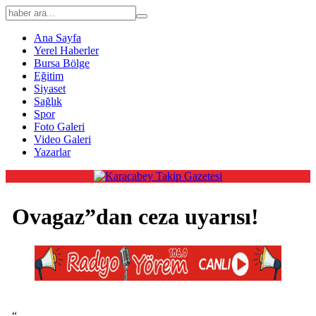
Ana Sayfa
Yerel Haberler
Bursa Bölge
Eğitim
Siyaset
Sağlık
Spor
Foto Galeri
Video Galeri
Yazarlar
Ovagaz”dan ceza uyarısı!
“