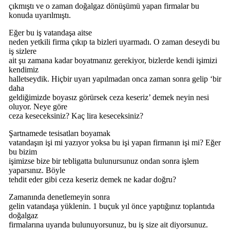
çıkmıştı ve o zaman doğalgaz dönüşümü yapan firmalar bu
konuda uyarılmıştı.
Eğer bu iş vatandaşa aitse
neden yetkili firma çıkıp ta bizleri uyarmadı. O zaman deseydi bu
iş sizlere
ait şu zamana kadar boyatmanız gerekiyor, bizlerde kendi işimizi
kendimiz
halletseydik. Hiçbir uyarı yapılmadan onca zaman sonra gelip ‘bir
daha
geldiğimizde boyasız görürsek ceza keseriz’ demek neyin nesi
oluyor. Neye göre
ceza keseceksiniz? Kaç lira keseceksiniz?
Şartnamede tesisatları boyamak
vatandaşın işi mi yazıyor yoksa bu işi yapan firmanın işi mi? Eğer
bu bizim
işimizse bize bir tebligatta bulunursunuz ondan sonra işlem
yaparsınız. Böyle
tehdit eder gibi ceza keseriz demek ne kadar doğru?
Zamanında denetlemeyin sonra
gelin vatandaşa yüklenin. 1 buçuk yıl önce yaptığınız toplantıda
doğalgaz
firmalarına uyarıda bulunuyorsunuz, bu iş size ait diyorsunuz.