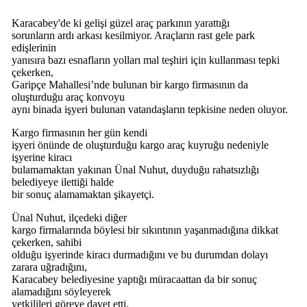
Karacabey'de ki gelişi güzel araç parkının yarattığı
sorunların ardı arkası kesilmiyor. Araçların rast gele park
edişlerinin
yanısıra bazı esnafların yolları mal teşhiri için kullanması tepki
çekerken,
Garipçe Mahallesi’nde bulunan bir kargo firmasının da
oluşturduğu araç konvoyu
aynı binada işyeri bulunan vatandaşların tepkisine neden oluyor.
Kargo firmasının her gün kendi
işyeri önünde de oluşturduğu kargo araç kuyruğu nedeniyle
işyerine kiracı
bulamamaktan yakınan Ünal Nuhut, duyduğu rahatsızlığı
belediyeye ilettiği halde
bir sonuç alamamaktan şikayetçi.
Ünal Nuhut, ilçedeki diğer
kargo firmalarında böylesi bir sıkıntının yaşanmadığına dikkat
çekerken, sahibi
olduğu işyerinde kiracı durmadığını ve bu durumdan dolayı
zarara uğradığını,
Karacabey belediyesine yaptığı müracaattan da bir sonuç
alamadığını söyleyerek
yetkilileri göreve davet etti.