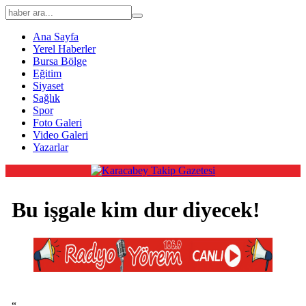
Ana Sayfa
Yerel Haberler
Bursa Bölge
Eğitim
Siyaset
Sağlık
Spor
Foto Galeri
Video Galeri
Yazarlar
Bu işgale kim dur diyecek!
“