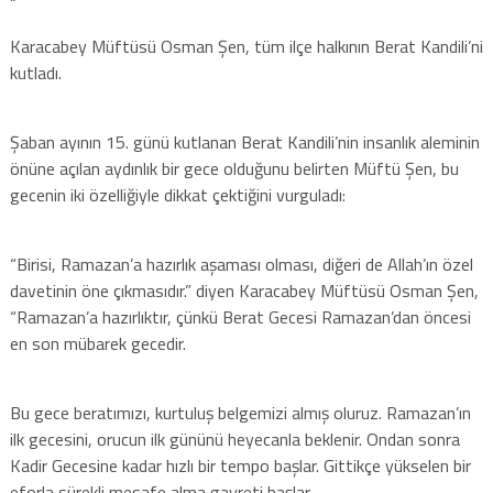
“
Karacabey Müftüsü Osman Şen, tüm ilçe halkının Berat Kandili’ni
kutladı.
Şaban ayının 15. günü kutlanan Berat Kandili’nin insanlık aleminin
önüne açılan aydınlık bir gece olduğunu belirten Müftü Şen, bu
gecenin iki özelliğiyle dikkat çektiğini vurguladı:
“Birisi, Ramazan’a hazırlık aşaması olması, diğeri de Allah’ın özel
davetinin öne çıkmasıdır.” diyen Karacabey Müftüsü Osman Şen,
“Ramazan’a hazırlıktır, çünkü Berat Gecesi Ramazan’dan öncesi
en son mübarek gecedir.
Bu gece beratımızı, kurtuluş belgemizi almış oluruz. Ramazan’ın
ilk gecesini, orucun ilk gününü heyecanla beklenir. Ondan sonra
Kadir Gecesine kadar hızlı bir tempo başlar. Gittikçe yükselen bir
eforla sürekli mesafe alma gayreti başlar.