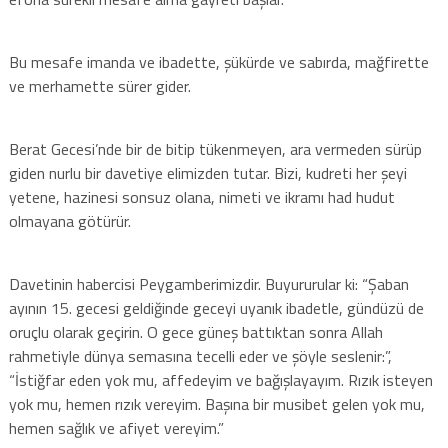
Bu mesafe imanda ve ibadette, şükürde ve sabırda, mağfirette
ve merhamette sürer gider.
Berat Gecesi’nde bir de bitip tükenmeyen, ara vermeden sürüp
giden nurlu bir davetiye elimizden tutar. Bizi, kudreti her şeyi
yetene, hazinesi sonsuz olana, nimeti ve ikramı had hudut
olmayana götürür.
Davetinin habercisi Peygamberimizdir. Buyururular ki: “Şaban
ayının 15. gecesi geldiğinde geceyi uyanık ibadetle, gündüzü de
oruçlu olarak geçirin. O gece güneş battıktan sonra Allah
rahmetiyle dünya semasına tecelli eder ve şöyle seslenir:”,
“İstiğfar eden yok mu, affedeyim ve bağışlayayım. Rızık isteyen
yok mu, hemen rızık vereyim. Başına bir musibet gelen yok mu,
hemen sağlık ve afiyet vereyim.”