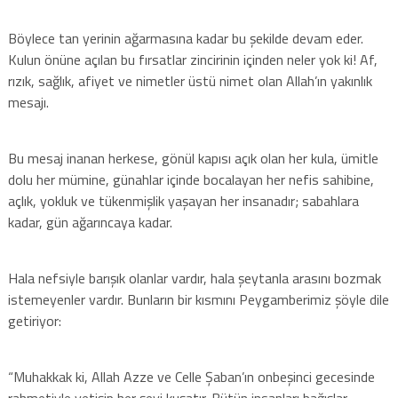
Böylece tan yerinin ağarmasına kadar bu şekilde devam eder.
Kulun önüne açılan bu fırsatlar zincirinin içinden neler yok ki! Af,
rızık, sağlık, afiyet ve nimetler üstü nimet olan Allah’ın yakınlık
mesajı.
Bu mesaj inanan herkese, gönül kapısı açık olan her kula, ümitle
dolu her mümine, günahlar içinde bocalayan her nefis sahibine,
açlık, yokluk ve tükenmişlik yaşayan her insanadır; sabahlara
kadar, gün ağarıncaya kadar.
Hala nefsiyle barışık olanlar vardır, hala şeytanla arasını bozmak
istemeyenler vardır. Bunların bir kısmını Peygamberimiz şöyle dile
getiriyor:
“Muhakkak ki, Allah Azze ve Celle Şaban’ın onbeşinci gecesinde
rahmetiyle yetişip her şeyi kuşatır. Bütün insanları bağışlar.