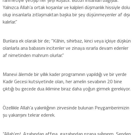
Yalnızca Allah’a ortak koşanlar ve kalpleri düşmanlık hissiyle dolu
olup insanlarla zıtlaşmaktan başka bir şey düşünmeyenler af dışı
kalırlar.”
Bunlara ek olarak bir de; “Kâhin, sihirbaz, kinci veya içkiye düşkün
olanlarla ana babasını incitenler ve zinaya ısrarla devam edenler
af nimetinden mahrum olurlar.”
Manevi âlemde bir yıllık kader programının yapıldığı ve bir yerde
Kadir Gecesi kutsiyetinde olan, her amelin sevabının 20 bine
çıktığı bu gecede dua iklimine biraz daha yoğun girmek gerekiyor.
Özellikle Allah’a yakınlığının zirvesinde bulunan Peygamberimizin
şu yakarışını tekrar ederek.
“Allah’ım!, Azabından affına, gazabından rızana sığınırım, Senden