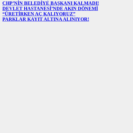
CHP’NİN BELEDİYE BAŞKANI KALMADI!
DEVLET HASTANESİ’NDE AKIN DÖNEMİ
“ÜRETİRKEN AÇ KALIYORUZ”
PARKLAR KAYIT ALTINA ALINIYOR!