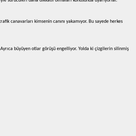
riyle sürücüleri daha dikkatli olmaları konusunda uyarıyorlar.
trafik canavarları kimsenin canını yakamıyor. Bu sayede herkes
yrıca büyüyen otlar görüşü engelliyor. Yolda ki çizgilerin silinmiş