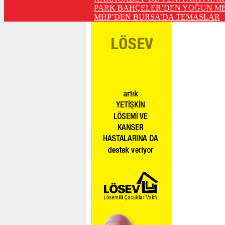
PARK BAHÇELER’DEN YOĞUN ME
MHP’DEN BURSA’DA TEMASLAR