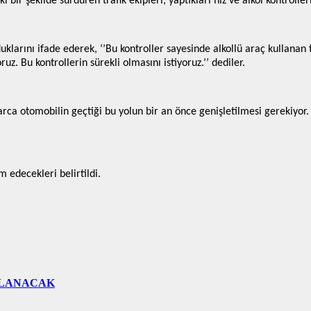
bir şekilde sürdüren trafik ekipleri, yaptıkları hız ve alkol kontrolle
arını ifade ederek, ‘’Bu kontroller sayesinde alkollü araç kullanan 
z. Bu kontrollerin sürekli olmasını istiyoruz.’’ dediler.
ca otomobilin geçtiği bu yolun bir an önce genişletilmesi gerekiyor. A
 edecekleri belirtildi.
ÇLANACAK