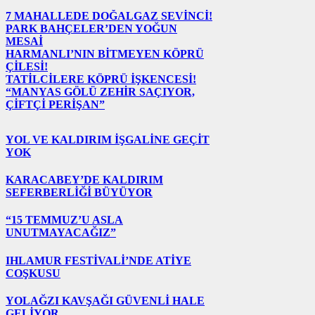
7 MAHALLEDE DOĞALGAZ SEVİNCİ!
PARK BAHÇELER’DEN YOĞUN
MESAİ
HARMANLI’NIN BİTMEYEN KÖPRÜ
ÇİLESİ!
TATİLCİLERE KÖPRÜ İŞKENCESİ!
“MANYAS GÖLÜ ZEHİR SAÇIYOR,
ÇİFTÇİ PERİŞAN”
YOL VE KALDIRIM İŞGALİNE GEÇİT
YOK
KARACABEY’DE KALDIRIM
SEFERBERLİĞİ BÜYÜYOR
“15 TEMMUZ’U ASLA
UNUTMAYACAĞIZ”
IHLAMUR FESTİVALİ’NDE ATİYE
COŞKUSU
YOLAĞZI KAVŞAĞI GÜVENLİ HALE
GELİYOR