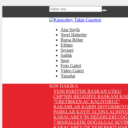
Ana Sayfa
Yerel Haberler
Bursa Bölge
Eğitim
Siyaset
Sağlık
Spor
Foto Galeri
Video Galeri
Yazarlar
SON DAKİKA
YENİ PARTİ’DE BAŞKAN UTKU
CHP’NİN BELEDİYE BAŞKANI KA
“ÜRETİRKEN AÇ KALIYORUZ”
RAKAMLAR KARIN DOYURMUYO
PARKLAR KAYIT ALTINA ALINIYO
KARACABEY’İN DEĞERLERİ COĞ
7 MAHALLEDE DOĞALGAZ SEVİN
KARACABEY’DE YENİ PARTİ HA