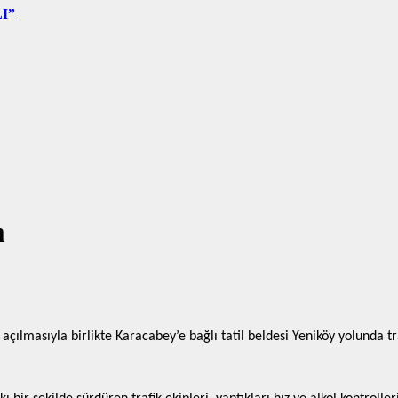
I”
m
ılmasıyla birlikte Karacabey’e bağlı tatil beldesi Yeniköy yolunda traf