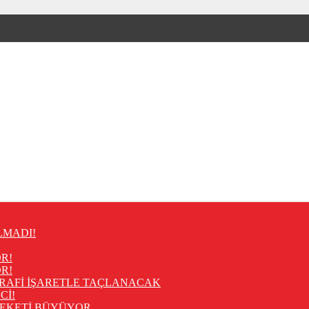
LMADI!
R!
R!
RAFİ İŞARETLE TAÇLANACAK
Cİ!
REKETİ BÜYÜYOR