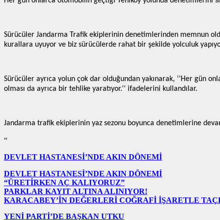
Her gün onlarca otomobilin geçtiği Yeniköy yolunda denetimlerini sıkı 
Sürücüler Jandarma Trafik ekiplerinin denetimlerinden memnun oldukl
kurallara uyuyor ve biz sürücülerde rahat bir şekilde yolculuk yapıyoru
Sürücüler ayrıca yolun çok dar olduğundan yakınarak, ‘’Her gün onlar
olması da ayrıca bir tehlike yaratıyor.’’ ifadelerini kullandılar.
Jandarma trafik ekiplerinin yaz sezonu boyunca denetimlerine devam
“
DEVLET HASTANESİ’NDE AKIN DÖNEMİ
DEVLET HASTANESİ’NDE AKIN DÖNEMİ
“ÜRETİRKEN AÇ KALIYORUZ”
PARKLAR KAYIT ALTINA ALINIYOR!
KARACABEY’İN DEĞERLERİ COĞRAFİ İŞARETLE TA
YENİ PARTİ’DE BAŞKAN UTKU