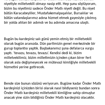
niyetiyle milletvekili olmayı nasip etti. Hep şunu söylüyorum,
bizim bu niyetimiz sadece Önder Matlı niyeti değil. Bu niyet
bütün Karacabeyliler, Mustafakemalpaşalılar, Bursalılar ve
bütün vatandaşlarımız adına hizmet etmek gayesiyle çıkılmış
bir yolda atılan bir adımdı ve bu adımda amacına ulaştı.
Bugün bu kardeşiniz salı günü yemin etmiş bir milletvekili
olarak bugün aranızda. Dün partimizin genel merkezinde bir
gurup toplantısı yaptık. Başbakanımız şuna defalarca vurgu
yaptı. ‘tevazu, tevazu, tevazu’. Kendisi dedi ki, bizim
milletvekilimiz, bizim milletimizin içinden çıkan birer fert
olarak asla değişmeyecek ve mütevazi kimliğiyle milletvekili
hizmetini yerine getirecek.
Bende size bunun sözünü veriyorum. Bugüne kadar Önder Matlı
kardeşinizi içinizden birisi olarak nasıl bildiyseniz bundan sonra
Önder Matlı kardeşiniz milletvekili kimliğine sahip olmuştur
anacak yine sizin bildiğiniz Önder Matlı kardeşiniz olacaktır.