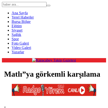
Ana Sayfa
Yerel Haberler
Bursa Bölge
Eğitim
Siyaset
Sağlık
Spor
Foto Galeri
Video Galeri
Yazarlar
Matlı”ya görkemli karşılama
“