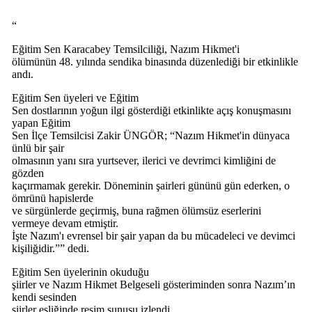
“
Eğitim Sen Karacabey Temsilciliği, Nazım Hikmet'i
ölümünün 48. yılında sendika binasında düzenlediği bir etkinlikle
andı.
Eğitim Sen üyeleri ve Eğitim
Sen dostlarının yoğun ilgi gösterdiği etkinlikte açış konuşmasını
yapan Eğitim
Sen İlçe Temsilcisi Zakir ÜNGÖR; “Nazım Hikmet'in dünyaca
ünlü bir şair
olmasının yanı sıra yurtsever, ilerici ve devrimci kimliğini de
gözden
kaçırmamak gerekir. Döneminin şairleri gününü gün ederken, o
ömrünü hapislerde
ve sürgünlerde geçirmiş, buna rağmen ölümsüz eserlerini
vermeye devam etmiştir.
İşte Nazım'ı evrensel bir şair yapan da bu mücadeleci ve devimci
kişiliğidir.”” dedi.
Eğitim Sen üyelerinin okuduğu
şiirler ve Nazım Hikmet Belgeseli gösteriminden sonra Nazım’ın
kendi sesinden
şiirler eşliğinde resim sunusu izlendi.