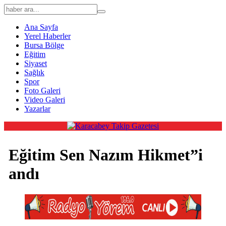
Ana Sayfa
Yerel Haberler
Bursa Bölge
Eğitim
Siyaset
Sağlık
Spor
Foto Galeri
Video Galeri
Yazarlar
Eğitim Sen Nazım Hikmet”i
andı